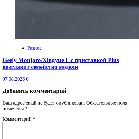
Разное
Geely Monjaro/Xingyue L с приставкой Plus
возглавит семейство модели
07.08.2026
0
Добавить комментарий
Ваш адрес email не будет опубликован.
Обязательные поля
помечены
*
Комментарий
*