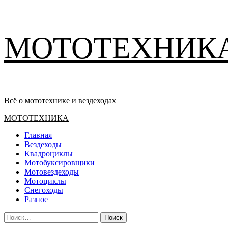
Перейти
МОТОТЕХНИК
к
содержимому
Всё о мототехнике и вездеходах
Основное
МОТОТЕХНИКА
меню
Главная
Вездеходы
Квадроциклы
Мотобуксировщики
Мотовездеходы
Мотоциклы
Снегоходы
Разное
Найти: