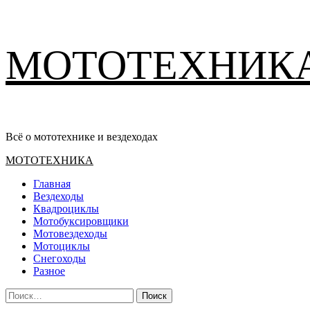
Перейти
МОТОТЕХНИК
к
содержимому
Всё о мототехнике и вездеходах
Основное
МОТОТЕХНИКА
меню
Главная
Вездеходы
Квадроциклы
Мотобуксировщики
Мотовездеходы
Мотоциклы
Снегоходы
Разное
Найти: