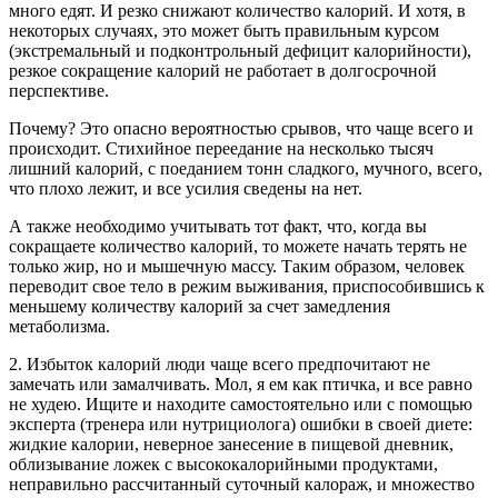
много едят. И резко снижают количество калорий. И хотя, в
некоторых случаях, это может быть правильным курсом
(экстремальный и подконтрольный дефицит калорийности),
резкое сокращение калорий не работает в долгосрочной
перспективе.
Почему? Это опасно вероятностью срывов, что чаще всего и
происходит. Стихийное переедание на несколько тысяч
лишний калорий, с поеданием тонн сладкого, мучного, всего,
что плохо лежит, и все усилия сведены на нет.
А также необходимо учитывать тот факт, что, когда вы
сокращаете количество калорий, то можете начать терять не
только жир, но и мышечную массу. Таким образом, человек
переводит свое тело в режим выживания, приспособившись к
меньшему количеству калорий за счет замедления
метаболизма.
2. Избыток калорий люди чаще всего предпочитают не
замечать или замалчивать. Мол, я ем как птичка, и все равно
не худею. Ищите и находите самостоятельно или с помощью
эксперта (тренера или нутрициолога) ошибки в своей диете:
жидкие калории, неверное занесение в пищевой дневник,
облизывание ложек с высококалорийными продуктами,
неправильно рассчитанный суточный калораж, и множество