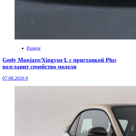
Разное
Geely Monjaro/Xingyue L с приставкой Plus
возглавит семейство модели
07.08.2026
0