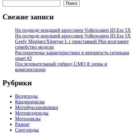
Поиск
Свежие записи
На подходе младший кроссовер Volkswagen ID.Era 5X
На подходе младший кроссовер Volkswagen ID.Era 5X
Geely Monjaro/Xingyue L с приставкой Plus возглавит
семейство модели
Рассекречены характеристики и внешность ситикара
smart #2
Последовательный гибрид UMO 8: цены и
комплектации
Рубрики
Вездеходы
Квадроциклы
Мотобуксировщики
Мотовездеходы
Мотоциклы
Разное
Снегоходы