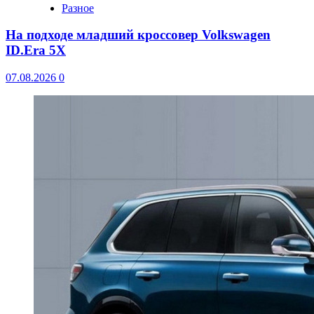
Разное
На подходе младший кроссовер Volkswagen
ID.Era 5X
07.08.2026
0