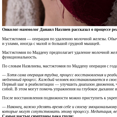
Онколог-маммолог Данаил Назлиев рассказал о процессе р
Мастэктомия — операция по удалению молочной железы.
Обыч
и узлами, иногда с малой и большой грудной мышцей.
Мастэктомия по Маддену предполагает удаление молочной желе
функциональность.
По словам Назвлиева, мастэктомия по Маддену операция с год
— Хотя сама операция трудна, процесс восстановления и ре
медленный процесс. Каждый человек восстанавливается в своем
Первый шаг в реабилитации — улучшить диапазон движения, ч
собой. В этом могут помочь упражнения на глубокое дыхание и
После восстановления подвижности можно приступить к укреп
— Наконец, важно уделять время себе и своему эмоционально
которые могут сопутствовать этому процессу. Медитация, вед
Самые частые симптомы рака груди: