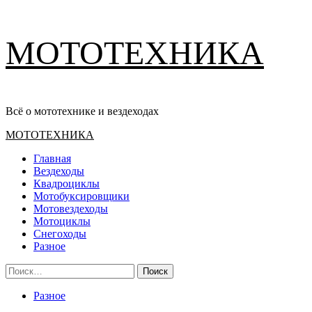
Перейти
МОТОТЕХНИКА
к
содержимому
Всё о мототехнике и вездеходах
Основное
МОТОТЕХНИКА
меню
Главная
Вездеходы
Квадроциклы
Мотобуксировщики
Мотовездеходы
Мотоциклы
Снегоходы
Разное
Найти:
Разное