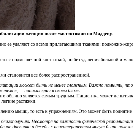
еабилитации женщин после мастэктомии по Маддену.
но ее удаляют со всеми прилегающими тканями: подкожно-жир
зы с подмышечной клетчаткой, но без удаления большой и малой
ами становится все более распространенной.
абилитации может быть не менее сложным. Важно помнить, чт
 темпе, — написал врач в своем блоге.
то обычно является самым трудным. Пациентка может испытывать
 легкие растяжки.
лению мышц, то есть к упражнениям. Это может быть поднятие 
му благополучию. Несмотря на важность физической реабилитац
ение дневника и беседы с психотерапевтом могут быть полезны