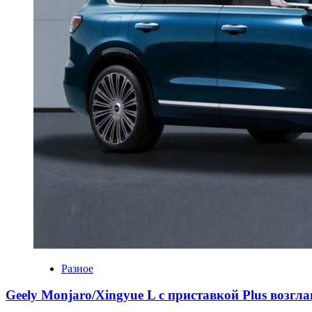
Разное
Geely Monjaro/Xingyue L с приставкой Plus возгл