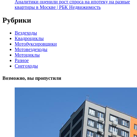
Аналитики оценили рост спроса на ипотеку на разные
квартиры в Москве | РБК Недвижимость
Рубрики
Вездеходы
Квадроциклы
Мотобуксировщики
Мотовездеходы
Мотоциклы
Разное
Снегоходы
Возможно, вы пропустили