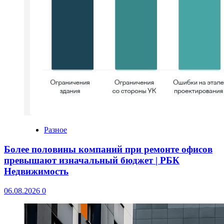
Разное
Более половины компаний при ремонте офисов
превышают изначальный бюджет | РБК
Недвижимость
06.08.2026
0