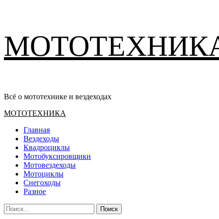
Перейти
МОТОТЕХНИК
к
содержимому
Всё о мототехнике и вездеходах
Основное
МОТОТЕХНИКА
меню
Главная
Вездеходы
Квадроциклы
Мотобуксировщики
Мотовездеходы
Мотоциклы
Снегоходы
Разное
Найти: