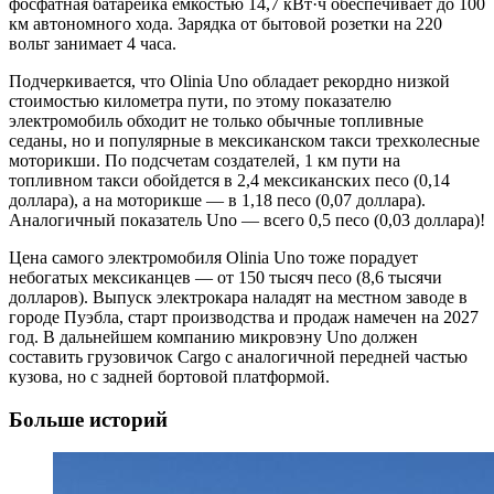
фосфатная батарейка емкостью 14,7 кВт·ч обеспечивает до 100
км автономного хода. Зарядка от бытовой розетки на 220
вольт занимает 4 часа.
Подчеркивается, что Olinia Uno обладает рекордно низкой
стоимостью километра пути, по этому показателю
электромобиль обходит не только обычные топливные
седаны, но и популярные в мексиканском такси трехколесные
моторикши. По подсчетам создателей, 1 км пути на
топливном такси обойдется в 2,4 мексиканских песо (0,14
доллара), а на моторикше — в 1,18 песо (0,07 доллара).
Аналогичный показатель Uno — всего 0,5 песо (0,03 доллара)!
Цена самого электромобиля Olinia Uno тоже порадует
небогатых мексиканцев — от 150 тысяч песо (8,6 тысячи
долларов). Выпуск электрокара наладят на местном заводе в
городе Пуэбла, старт производства и продаж намечен на 2027
год. В дальнейшем компанию микровэну Uno должен
составить грузовичок Cargo с аналогичной передней частью
кузова, но с задней бортовой платформой.
Больше историй