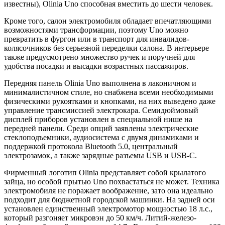
известны), Olinia Uno способная вместить до шести человек.
Кроме того, салон электромобиля обладает впечатляющими
возможностями трансформации, поэтому Uno можно
превратить в фургон или в транспорт для инвалидов-
колясочников без серьезной переделки салона. В интерьере
также предусмотрено множество ручек и поручней для
удобства посадки и высадки возрастных пассажиров.
Передняя панель Olinia Uno выполнена в лаконичном и
минималистичном стиле, но снабжена всеми необходимыми
физическими рукоятками и кнопками, на них выведено даже
управление трансмиссией электрокара. Семидюймовый
дисплей приборов установлен в специальной нише на
передней панели. Среди опций заявлены электрические
стеклоподъемники, аудиосистема с двумя динамиками и
поддержкой протокола Bluetooth 5.0, центральный
электрозамок, а также зарядные разъемы USB и USB-C.
Фирменный логотип Olinia представляет собой крылатого
зайца, но особой прытью Uno похвастаться не может. Техника
электромобиля не поражает воображение, зато она идеально
подходит для бюджетной городской машинки. На задней оси
установлен единственный электромотор мощностью 18 л.с.,
который разгоняет микровэн до 50 км/ч. Литий-железо-