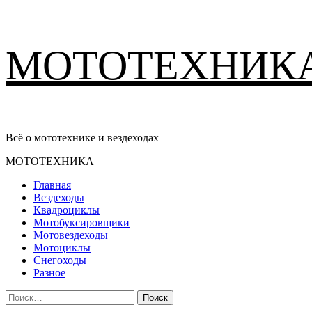
Перейти
МОТОТЕХНИК
к
содержимому
Всё о мототехнике и вездеходах
Основное
МОТОТЕХНИКА
меню
Главная
Вездеходы
Квадроциклы
Мотобуксировщики
Мотовездеходы
Мотоциклы
Снегоходы
Разное
Найти: