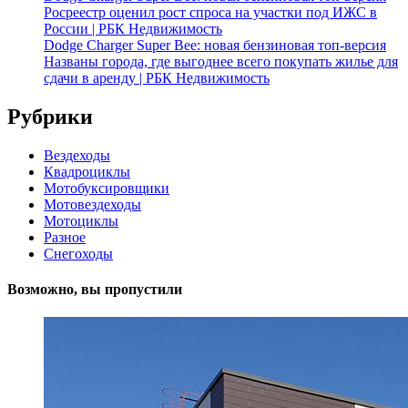
Росреестр оценил рост спроса на участки под ИЖС в
России | РБК Недвижимость
Dodge Charger Super Bee: новая бензиновая топ-версия
Названы города, где выгоднее всего покупать жилье для
сдачи в аренду | РБК Недвижимость
Рубрики
Вездеходы
Квадроциклы
Мотобуксировщики
Мотовездеходы
Мотоциклы
Разное
Снегоходы
Возможно, вы пропустили