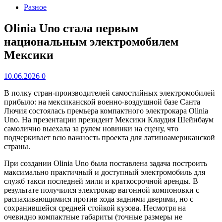
Разное
Olinia Uno стала первым
национальным электромобилем
Мексики
10.06.2026
0
В полку стран-производителей самостийных электромобилей
прибыло: на мексиканской военно-воздушной базе Санта
Лючия состоялась премьера компактного электрокара Olinia
Uno. На презентации президент Мексики Клаудия Шейнбаум
самолично выехала за рулем новинки на сцену, что
подчеркивает всю важность проекта для латиноамериканской
страны.
При создании Olinia Uno была поставлена задача построить
максимально практичный и доступный электромобиль для
служб такси последней мили и краткосрочной аренды. В
результате получился электрокар вагонной компоновки с
распахивающимися против хода задними дверями, но с
сохранившейся средней стойкой кузова. Несмотря на
очевидно компактные габариты (точные размеры не