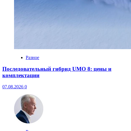
Разное
Последовательный гибрид UMO 8: цены и
комплектации
07.08.2026
0