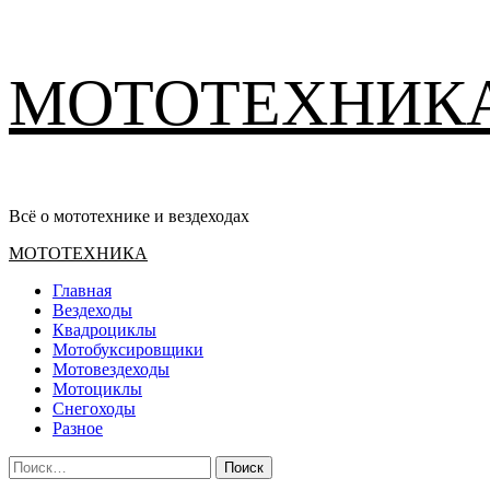
Перейти
МОТОТЕХНИК
к
содержимому
Всё о мототехнике и вездеходах
Основное
МОТОТЕХНИКА
меню
Главная
Вездеходы
Квадроциклы
Мотобуксировщики
Мотовездеходы
Мотоциклы
Снегоходы
Разное
Найти: