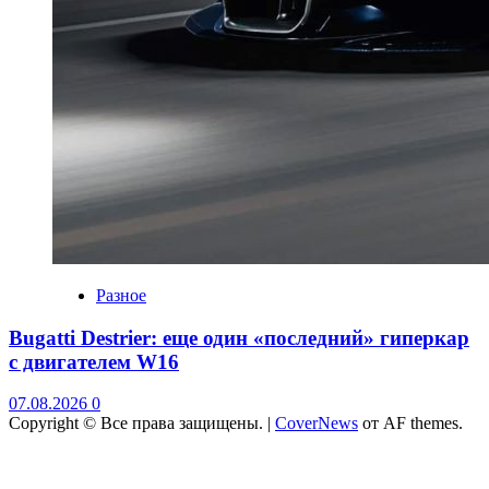
Разное
Bugatti Destrier: еще один «последний» гиперкар
с двигателем W16
07.08.2026
0
Copyright © Все права защищены.
|
CoverNews
от AF themes.