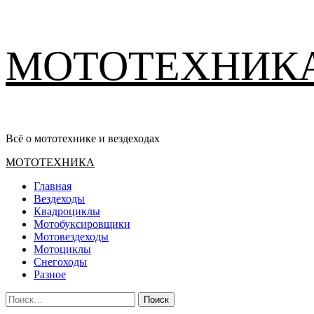
Перейти
МОТОТЕХНИК
к
содержимому
Всё о мототехнике и вездеходах
Основное
МОТОТЕХНИКА
меню
Главная
Вездеходы
Квадроциклы
Мотобуксировщики
Мотовездеходы
Мотоциклы
Снегоходы
Разное
Найти: