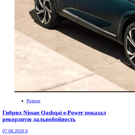
Разное
Гибрид Nissan Qashqai e-Power показал
рекордную дальнобойность
07.08.2026
0