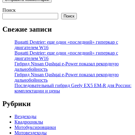
Поиск
Поиск
Свежие записи
Bugatti Destrier: еще один «последний» гиперкар с
двигателем W16
Bugatti Destrier: еще один «последний» гиперкар с
двигателем W16
Гибрид Nissan Qashqai e-Power показал рекордную
дальнобойность
Гибрид Nissan Qashqai e-Power показал рекордную
дальнобойность
Последовательный гибрид Geely EX5 EM-R для России:
комплектации и цены
Рубрики
Вездеходы
Квадроциклы
Мотобуксировщики
Мотовездеходы