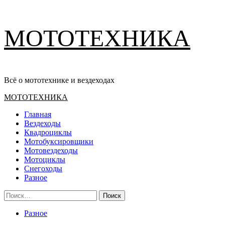
Перейти
МОТОТЕХНИКА
к
содержимому
Всё о мототехнике и вездеходах
Основное
МОТОТЕХНИКА
меню
Главная
Вездеходы
Квадроциклы
Мотобуксировщики
Мотовездеходы
Мотоциклы
Снегоходы
Разное
Найти:
Разное