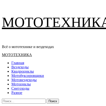
Перейти
МОТОТЕХНИК
к
содержимому
Всё о мототехнике и вездеходах
Основное
МОТОТЕХНИКА
меню
Главная
Вездеходы
Квадроциклы
Мотобуксировщики
Мотовездеходы
Мотоциклы
Снегоходы
Разное
Найти: