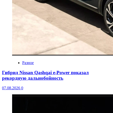
Разное
Гибрид Nissan Qashqai e-Power показал
рекордную дальнобойность
07.08.2026
0