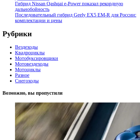
Гибрид Nissan Qashqai e-Power показал рекордную
дальнобойность
Последовательный гибрид Geely EX5 EM-R для России:
комплектации и цены
Рубрики
Вездеходы
Квадроциклы
Мотобуксировщики
Мотовездеходы
Мотоциклы
Разное
Снегоходы
Возможно, вы пропустили