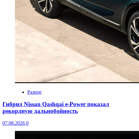
Разное
Гибрид Nissan Qashqai e-Power показал
рекордную дальнобойность
07.08.2026
0