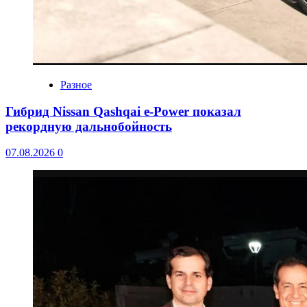
Разное
Гибрид Nissan Qashqai e-Power показал
рекордную дальнобойность
07.08.2026
0