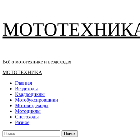
Перейти
МОТОТЕХНИК
к
содержимому
Всё о мототехнике и вездеходах
Основное
МОТОТЕХНИКА
меню
Главная
Вездеходы
Квадроциклы
Мотобуксировщики
Мотовездеходы
Мотоциклы
Снегоходы
Разное
Найти: