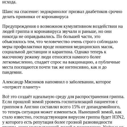
исхода.
Шанс на спасение: эндокринолог призвал диабетиков срочно
делать прививки от коронавируса
Предупреждения о возможном кумулятивном воздействии на
людей гриппа и коронавируса звучали и раньше, но они
никогда не оправдывались. По большей части, это
объяснялось тем, что человечество очень строго соблюдало
меры профилактики вроде ношения медицинских масок,
социальной дистанции и карантина. Однако теперь к
масочному режиму люди относятся намного более
легкомысленно, спадает спрос на вакцинацию, а публичные
места посещаются почти так же интенсивно, как и до
пандемии.
Александр Мясников напомнил о заболевании, которое
«потрясет планету»
Всё это создаёт идеальную среду для распространения гриппа.
Если прошлой зимой уровень госпитализаций пациентов с
гриппом в Англии составлял всего 15% от допандемийного,
то теперь ситуация может измениться. Нынешней зимой, как
стало известно, господствующим вирусом гриппа будет H3N2,
у которого есть репутация более грозной разновидности