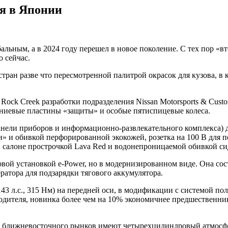
ся в Японии
обальным, а в 2024 году перешел в новое поколение. С тех пор 
о сейчас.
стран разве что пересмотренной палитрой окрасок для кузова, в
ock Creek разработки подразделения Nissan Motorsports & Cust
иниевые пластины «защиты» и особые пятиспицевые колеса.
 панели приборов и информационно-развлекательного комплекса)
и» и обивкой перфорированной экокожей, розетка на 100 В для
 в салоне прострочкой Lava Red и водонепроницаемой обивкой с
ой установкой e-Power, но в модернизированном виде. Она состо
ратора для подзарядки тягового аккумулятора.
л.с., 315 Нм) на передней оси, в модификации с системой полн
водителя, новинка более чем на 10% экономичнее предшественника
 ближневосточного рынков имеют четырехцилиндровый атмосферни