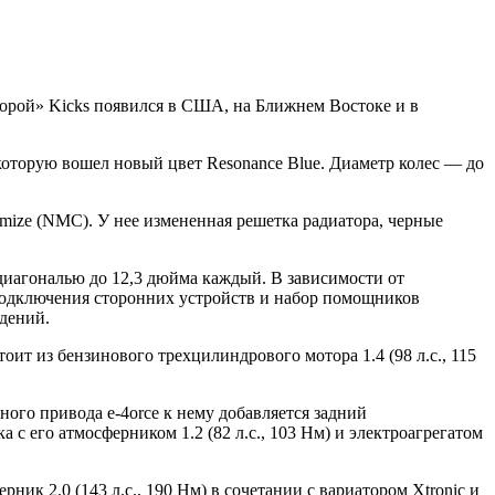
«второй» Kicks появился в США, на Ближнем Востоке и в
 которую вошел новый цвет Resonance Blue. Диаметр колес — до
omize (NMC). У нее измененная решетка радиатора, черные
 диагональю до 12,3 дюйма каждый. В зависимости от
 подключения сторонних устройств и набор помощников
идений.
ит из бензинового трехцилиндрового мотора 1.4 (98 л.с., 115
ого привода e‐4orce к нему добавляется задний
 с его атмосферником 1.2 (82 л.с., 103 Нм) и электроагрегатом
к 2.0 (143 л.с., 190 Нм) в сочетании с вариатором Xtronic и