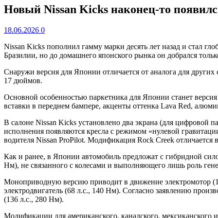
Новый Nissan Kicks наконец-то появил
18.06.2026
0
Nissan Kicks пополнил гамму марки десять лет назад и стал гл
Бразилии, но до домашнего японского рынка он добрался тольк
Снаружи версия для Японии отличается от аналога для других 
17 дюймов.
Основной особенностью паркетника для Японии станет версия R
вставки в переднем бампере, акценты оттенка Lava Red, алюм
В салоне Nissan Kicks установлено два экрана (для цифровой
исполнения появляются кресла с режимом «нулевой гравитаци
водителя Nissan ProPilot. Модификация Rock Creek отличается
Как и ранее, в Японии автомобиль предложат с гибридной силов
Нм), не связанного с колесами и выполняющего лишь роль гене
Моноприводную версию приводит в движение электромотор (143 
электродвигатель (68 л.с., 140 Нм). Согласно заявлению произ
(136 л.с., 280 Нм).
Модификации для американского, канадского, мексиканского и