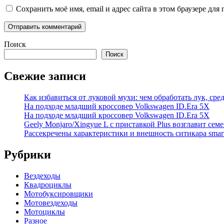
Сохранить моё имя, email и адрес сайта в этом браузере д
Поиск
Поиск
Свежие записи
Как избавиться от луковой мухи: чем обработать лук, ср
На подходе младший кроссовер Volkswagen ID.Era 5X
На подходе младший кроссовер Volkswagen ID.Era 5X
Geely Monjaro/Xingyue L с приставкой Plus возглавит сем
Рассекречены характеристики и внешность ситикара smar
Рубрики
Вездеходы
Квадроциклы
Мотобуксировщики
Мотовездеходы
Мотоциклы
Разное