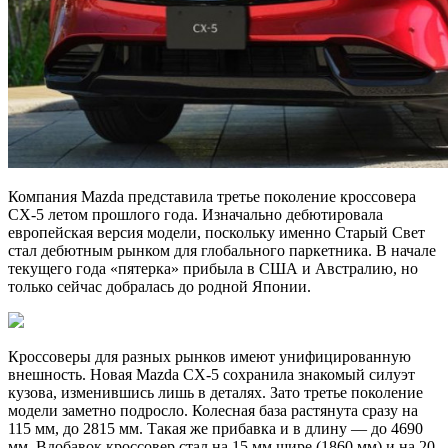
Компания Mazda представила третье поколение кроссовера
CX-5 летом прошлого года. Изначально дебютировала
европейская версия модели, поскольку именно Старый Свет
стал дебютным рынком для глобального паркетника. В начале
текущего года «пятерка» прибыла в США и Австралию, но
только сейчас добралась до родной Японии.
Кроссоверы для разных рынков имеют унифицированную
внешность. Новая Mazda CX-5 сохранила знакомый силуэт
кузова, изменившись лишь в деталях. Зато третье поколение
модели заметно подросло. Колесная база растянута сразу на
115 мм, до 2815 мм. Такая же прибавка и в длину — до 4690
мм. Вдобавок кроссовер стал на 15 мм шире (1860 мм) и на 20