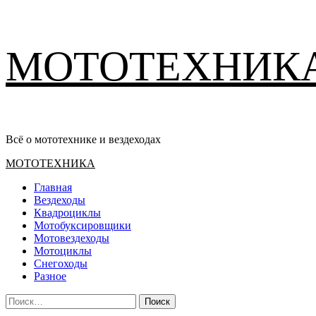
Перейти
МОТОТЕХНИК
к
содержимому
Всё о мототехнике и вездеходах
Основное
МОТОТЕХНИКА
меню
Главная
Вездеходы
Квадроциклы
Мотобуксировщики
Мотовездеходы
Мотоциклы
Снегоходы
Разное
Найти: