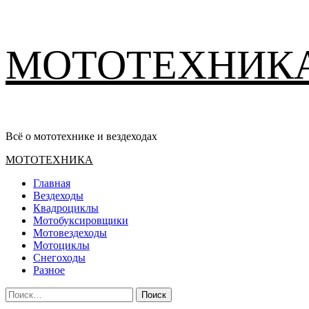
Перейти
МОТОТЕХНИК
к
содержимому
Всё о мототехнике и вездеходах
Основное
МОТОТЕХНИКА
меню
Главная
Вездеходы
Квадроциклы
Мотобуксировщики
Мотовездеходы
Мотоциклы
Снегоходы
Разное
Найти: