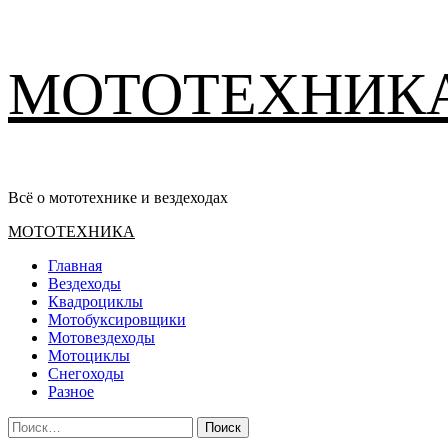
Перейти
МОТОТЕХНИК
к
содержимому
Всё о мототехнике и вездеходах
Основное
МОТОТЕХНИКА
меню
Главная
Вездеходы
Квадроциклы
Мотобуксировщики
Мотовездеходы
Мотоциклы
Снегоходы
Разное
Найти: