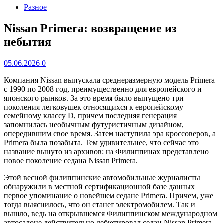
Разное
Nissan Primera: возвращение из
небытия
05.06.2026
0
Компания Nissan выпускала среднеразмерную модель Primera
с 1990 по 2008 год, преимущественно для европейского и
японского рынков. За это время было выпущено три
поколения легковушек относящихся к европейскому
семейному классу D, причем последняя генерация
запомнилась необычным футуристичным дизайном,
опередившим свое время. Затем наступила эра кроссоверов, а
Primera была позабыта. Тем удивительнее, что сейчас это
название вынуто из архивов: на Филиппинах представлено
новое поколение седана Nissan Primera.
Этой весной филиппинские автомобильные журналисты
обнаружили в местной сертификационной базе данных
первое упоминание о новейшем седане Primera. Причем, уже
тогда выяснилось, что он станет электромобилем. Так и
вышло, ведь на открывшемся Филиппинском международном
автосалоне действительно дебютировал седан Nissan Primera