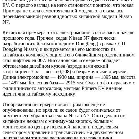
EV. С первого взгляда на него становится понятно, что новая
Примэра не стала самостоятельной моделью, а оказалась
переименованной разновидностью китайской модели Nissan
N7.
Китайская премьера этого электромобиля состоялась в начале
прошлого года. Причем, седан Nissan N7 фактически
разработан китайским концерном Dongfeng (в рамках СП
Dongfeng Nissan) и выпускается на его мощностях из
китайских комплектующих, а его ближайшим родственником
стал лифтбек eπ 007. Ниссановская «семерка» обладает
обтекаемым дизайном кузова (аэродинамический
коэффициент Cx — всего 0,208) и безрамочными дверями.
Длина электромобиля — 4930 мм, ширина — 1895 мм, высота
— 1487 мм. Колесная база — 2915 мм. Судя по фотографиям с
филиппинского автосалона, местная Primera EV внешне
идентична китайскому исходнику.
Изображения интерьера новой Примэры еще не
опубликованы, но вряд ли ее салон будет отличаться от
внутреннего убранства седана Nissan N7. Оно сделано по
китайским лекалам с минимумом кнопок, большим
монитором по центру передней панели и подрулевым
селектором управления трансмиссией. На двухъярусном
центральном тоннеле расположены подстаканники,