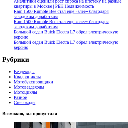
Аналитики оценили рост спроса на ипотеку на разные
квартиры в Москве | РБК Недвижимость
Ram 1500 Rumble Bee стал еще «злее» благодаря
заводским доработкам
Ram 1500 Rumble Bee стал еще «злее» благодаря
заводским доработкам
Большой седан Buick Electra L7 обрел электрическую
версию
Большой седан Buick Electra L7 обрел электрическую
версию
Рубрики
Вездеходы
Квадроциклы
Мотобуксировщики
Мотовездеходы
Мотоциклы
Разное
Снегоходы
Возможно, вы пропустили