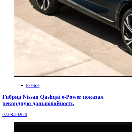
Разное
Гибрид Nissan Qashqai e-Power показал
рекордную дальнобойность
07.08.2026
0