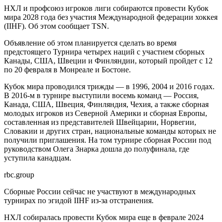
НХЛ и профсоюз игроков лиги собираются провести Кубок
мира 2028 года без участия Международной федерации хоккея
(IIHF). Об этом сообщает TSN.
Объявление об этом планируется сделать во время
предстоящего Турнира четырех наций с участием сборных
Канады, США, Швеции и Финляндии, который пройдет с 12
по 20 февраля в Монреале и Бостоне.
Кубок мира проводился трижды — в 1996, 2004 и 2016 годах.
В 2016-м в турнире выступили восемь команд — Россия,
Канада, США, Швеция, Финляндия, Чехия, а также сборная
молодых игроков из Северной Америки и сборная Европы,
составленная из представителей Швейцарии, Норвегии,
Словакии и других стран, национальные команды которых не
получили приглашения. На том турнире сборная России под
руководством Олега Знарка дошла до полуфинала, где
уступила канадцам.
rbc.group
Сборные России сейчас не участвуют в международных
турнирах по эгидой IIHF из-за отстранения.
НХЛ собиралась провести Кубок мира еще в феврале 2024