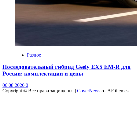
Разное
Последовательный гибрид Geely EX5 EM-R для
России: комплектации и цены
06.08.2026
0
Copyright © Все права защищены.
|
CoverNews
от AF themes.