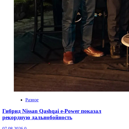
Разное
Гибрид Nissan Qashqai e-Power показал
рекордную дальнобойность
07.08.2026
0