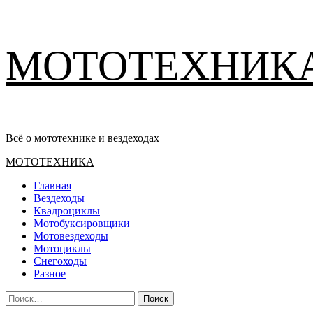
Перейти
МОТОТЕХНИК
к
содержимому
Всё о мототехнике и вездеходах
Основное
МОТОТЕХНИКА
меню
Главная
Вездеходы
Квадроциклы
Мотобуксировщики
Мотовездеходы
Мотоциклы
Снегоходы
Разное
Найти: