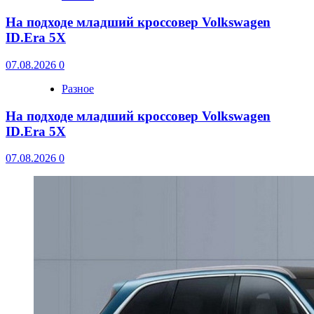
На подходе младший кроссовер Volkswagen
ID.Era 5X
07.08.2026
0
Разное
На подходе младший кроссовер Volkswagen
ID.Era 5X
07.08.2026
0