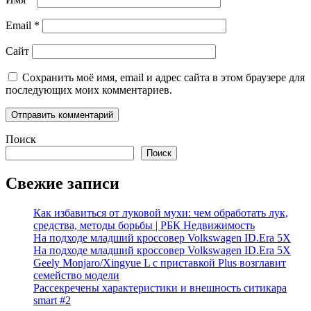
Email
*
Сайт
Сохранить моё имя, email и адрес сайта в этом браузере для
последующих моих комментариев.
Поиск
Поиск
Свежие записи
Как избавиться от луковой мухи: чем обработать лук,
средства, методы борьбы | РБК Недвижимость
На подходе младший кроссовер Volkswagen ID.Era 5X
На подходе младший кроссовер Volkswagen ID.Era 5X
Geely Monjaro/Xingyue L с приставкой Plus возглавит
семейство модели
Рассекречены характеристики и внешность ситикара
smart #2