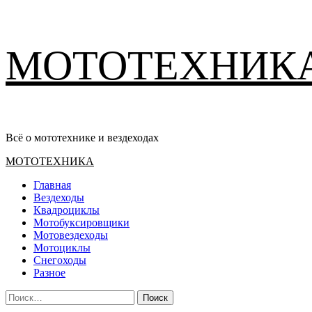
Перейти
МОТОТЕХНИК
к
содержимому
Всё о мототехнике и вездеходах
Основное
МОТОТЕХНИКА
меню
Главная
Вездеходы
Квадроциклы
Мотобуксировщики
Мотовездеходы
Мотоциклы
Снегоходы
Разное
Найти: