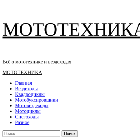
Перейти
МОТОТЕХНИК
к
содержимому
Всё о мототехнике и вездеходах
Основное
МОТОТЕХНИКА
меню
Главная
Вездеходы
Квадроциклы
Мотобуксировщики
Мотовездеходы
Мотоциклы
Снегоходы
Разное
Найти: