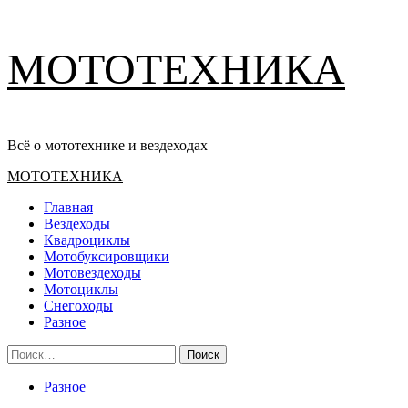
Перейти
МОТОТЕХНИКА
к
содержимому
Всё о мототехнике и вездеходах
Основное
МОТОТЕХНИКА
меню
Главная
Вездеходы
Квадроциклы
Мотобуксировщики
Мотовездеходы
Мотоциклы
Снегоходы
Разное
Найти:
Разное