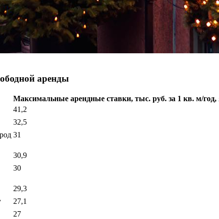
вободной аренды
Максимальные арендные ставки, тыс. руб. за 1 кв. м/год, 
41,2
32,5
род
31
30,9
30
29,3
у
27,1
27