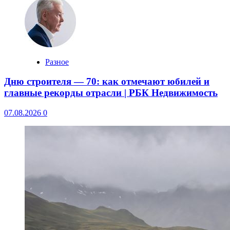
Разное
Дню строителя — 70: как отмечают юбилей и
главные рекорды отрасли | РБК Недвижимость
07.08.2026
0