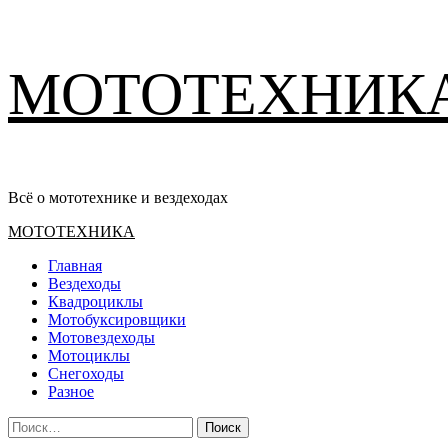
Перейти
МОТОТЕХНИК
к
содержимому
Всё о мототехнике и вездеходах
Основное
МОТОТЕХНИКА
меню
Главная
Вездеходы
Квадроциклы
Мотобуксировщики
Мотовездеходы
Мотоциклы
Снегоходы
Разное
Найти: