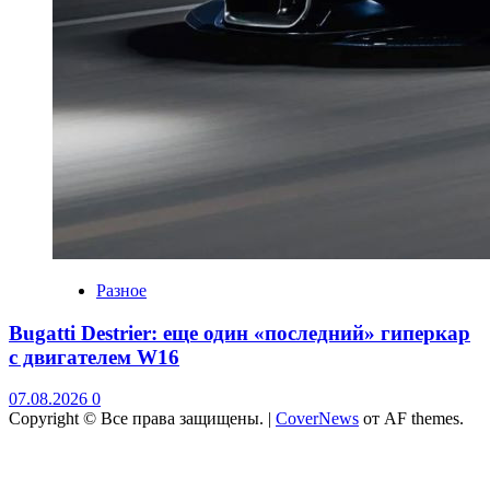
Разное
Bugatti Destrier: еще один «последний» гиперкар
с двигателем W16
07.08.2026
0
Copyright © Все права защищены.
|
CoverNews
от AF themes.