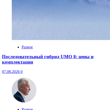
Разное
Последовательный гибрид UMO 8: цены и
комплектации
07.08.2026
0
Разное