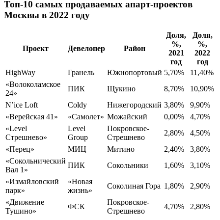
Топ-10 самых продаваемых апарт-проектов
Москвы в 2022 году
Доля,
Доля,
%,
%,
Проект
Девелопер
Район
2021
2022
год
год
HighWay
Гранель
Южнопортовый
5,70%
11,40%
«Волоколамское
ПИК
Щукино
8,70%
10,90%
24»
N’ice Loft
Coldy
Нижегородский
3,80%
9,90%
«Верейская 41»
«Самолет»
Можайский
0,00%
4,70%
«Level
Level
Покровское-
2,80%
4,50%
Стрешнево»
Group
Стрешнево
«Перец»
МИЦ
Митино
2,40%
3,80%
«Сокольнический
ПИК
Сокольники
1,60%
3,10%
Вал 1»
«Измайловский
«Новая
Соколиная Гора
1,80%
2,90%
парк»
жизнь»
«Движение
Покровское-
ФСК
4,70%
2,80%
Тушино»
Стрешнево