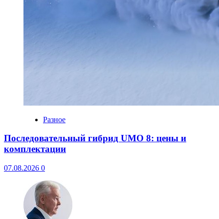
Разное
Последовательный гибрид UMO 8: цены и
комплектации
07.08.2026
0