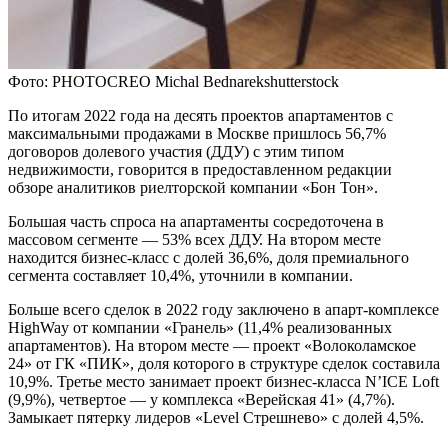
Фото: PHOTOCREO Michal Bednarekshutterstock
По итогам 2022 года на десять проектов апартаментов с
максимальными продажами в Москве пришлось 56,7%
договоров долевого участия (ДДУ) с этим типом
недвижимости, говорится в предоставленном редакции
обзоре аналитиков риелторской компании «Бон Тон».
Большая часть спроса на апартаменты сосредоточена в
массовом сегменте — 53% всех ДДУ. На втором месте
находится бизнес-класс с долей 36,6%, доля премиального
сегмента составляет 10,4%, уточнили в компании.
Больше всего сделок в 2022 году заключено в апарт-комплексе
HighWay от компании «Гранель» (11,4% реализованных
апартаментов). На втором месте — проект «Волоколамское
24» от ГК «ПИК», доля которого в структуре сделок составила
10,9%. Третье место занимает проект бизнес-класса N’ICE Loft
(9,9%), четвертое — у комплекса «Верейская 41» (4,7%).
Замыкает пятерку лидеров «Level Стрешнево» с долей 4,5%.