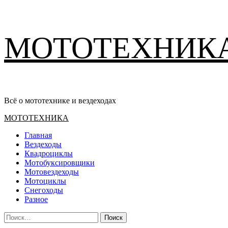
Перейти
МОТОТЕХНИК
к
содержимому
Всё о мототехнике и вездеходах
Основное
МОТОТЕХНИКА
меню
Главная
Вездеходы
Квадроциклы
Мотобуксировщики
Мотовездеходы
Мотоциклы
Снегоходы
Разное
Найти: