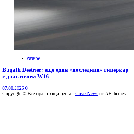
Разное
Bugatti Destrier: еще один «последний» гиперкар
с двигателем W16
07.08.2026
0
Copyright © Все права защищены.
|
CoverNews
от AF themes.