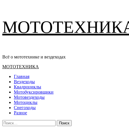
Перейти
МОТОТЕХНИК
к
содержимому
Всё о мототехнике и вездеходах
Основное
МОТОТЕХНИКА
меню
Главная
Вездеходы
Квадроциклы
Мотобуксировщики
Мотовездеходы
Мотоциклы
Снегоходы
Разное
Найти: