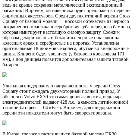
ведь на крыше сохранен металлический экспедиционный
багажник! Впрочем, он наверняка будет предложен в перечне
фирменных аксессуаров. Среди других отличий версии Cross
Country от базовой модели — носовой обтекатель из черного
некрашеного пластика и серебристая губа переднего бампера,
которая имитирует настоящую силовую защиту. Схожим
образом декорированы и боковины: черные накладки на
колесных арках и серебристые на порогах. Установлены
оригинальные 18-дюймовые колеса, обутые во внедорожные
шины. Клиренс будет увеличен (у базового кроссовера 171
мм), а под днищем появится дополнительная защита тяговой
батареи.
Учитывая внедорожную направленность, у версии Cross
Country стоит ожидать двухмоторный полный привод. У
обычного Volvo EX30 это самая дорогая версия, ведь пара
электродвигателей выдают 428 л.с., а емкость литий-ионной
тяговой батареи — 64 кВт·ч. Впрочем, для внедорожной
версии эти показатели могут быть скорректированы.
В Китае, где уже ведется выпуск базовой модели EX30,