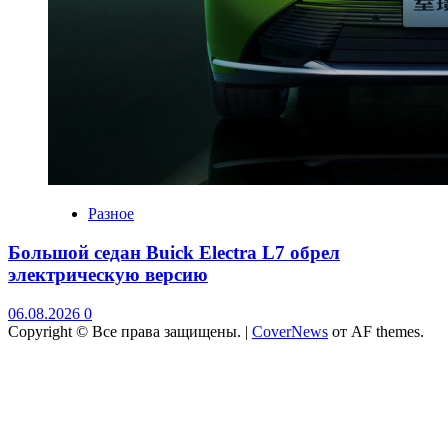
Разное
Большой седан Buick Electra L7 обрел
электрическую версию
06.08.2026
0
Copyright © Все права защищены.
|
CoverNews
от AF themes.