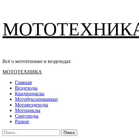
Перейти
МОТОТЕХНИК
к
содержимому
Всё о мототехнике и вездеходах
Основное
МОТОТЕХНИКА
меню
Главная
Вездеходы
Квадроциклы
Мотобуксировщики
Мотовездеходы
Мотоциклы
Снегоходы
Разное
Найти: