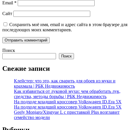
Email
*
Сайт
Сохранить моё имя, email и адрес сайта в этом браузере для
последующих моих комментариев.
Поиск
Поиск
Свежие записи
Клейстер: что это, как сварить для обоев из муки и
крахмала | РБК Недвижимость
Как избавиться от луковой мухи: чем обработать лук,
средства, методы борьбы | РБК Недвижимость
На подходе младший кроссовер Volkswagen ID.Era 5X
На подходе младший кроссовер Volkswagen ID.Era 5X
Geely Monjaro/Xingyue L с приставкой Plus возглавит
семейство модели
Рубрики