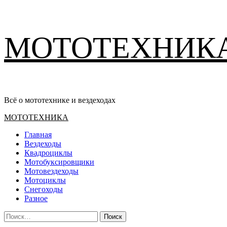
Перейти
МОТОТЕХНИК
к
содержимому
Всё о мототехнике и вездеходах
Основное
МОТОТЕХНИКА
меню
Главная
Вездеходы
Квадроциклы
Мотобуксировщики
Мотовездеходы
Мотоциклы
Снегоходы
Разное
Найти: