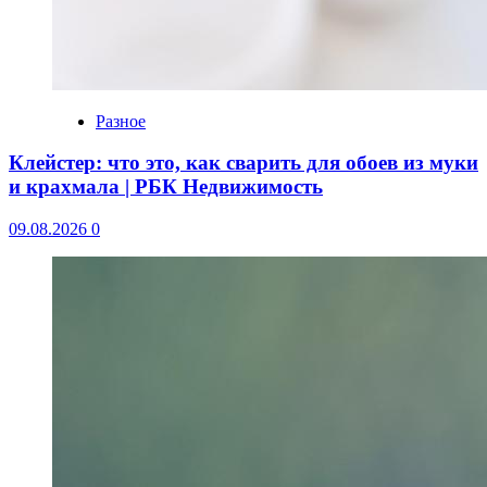
Разное
Клейстер: что это, как сварить для обоев из муки
и крахмала | РБК Недвижимость
09.08.2026
0