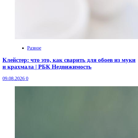
Разное
Клейстер: что это, как сварить для обоев из муки
и крахмала | РБК Недвижимость
09.08.2026
0