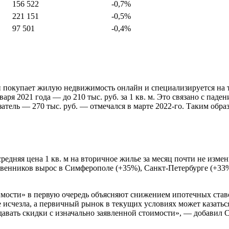
156 522
-0,7%
221 151
-0,5%
97 501
-0,4%
 и покупает жилую недвижимость онлайн и специализируется на 
аря 2021 года — до 210 тыс. руб. за 1 кв. м. Это связано с пад
азатель — 270 тыс. руб. — отмечался в марте 2022-го. Таким обр
едняя цена 1 кв. м на вторичное жилье за месяц почти не измен
ственников вырос в Симферополе (+35%), Санкт-Петербурге (+33
ости» в первую очередь объясняют снижением ипотечных ставо
не исчезла, а первичный рынок в текущих условиях может казать
давать скидки с изначально заявленной стоимости», — добавил 