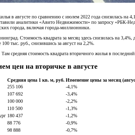
илья в августе по сравнению с июлем 2022 года снизилась на 4,1
оставили аналитики «Авито Недвижимости» по запросу «РБК-Не
ских города, включая города-миллионники.
нинград. Стоимость квадрата за месяц здесь снизилась на 3,4%, д
100 тыс. руб., снизившись за август на 2,2%.
Там средняя стоимость квадрата вторичного жилья в последний 
ем цен на вторичке в августе
Средняя цена 1 кв. м, руб.
Изменение цены за месяц (авгу
255 106
-4,1%
107 692
-3,4%
100 000
-2,2%
110 500
-1,3%
ург
180 437
-1,2%
88 776
-0,9%
98 888
-0,7%