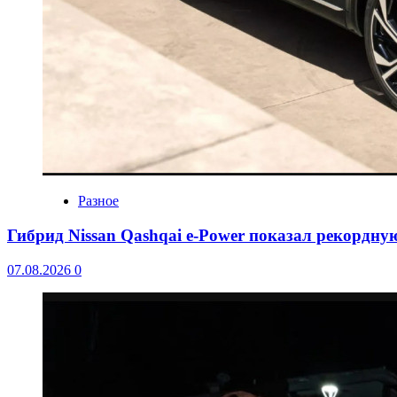
Разное
Гибрид Nissan Qashqai e-Power показал рекордну
07.08.2026
0