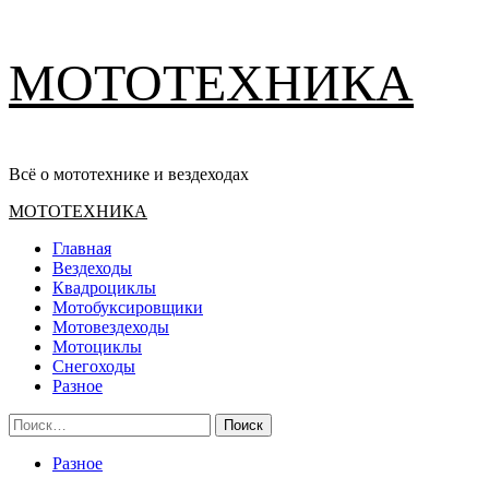
Перейти
МОТОТЕХНИКА
к
содержимому
Всё о мототехнике и вездеходах
Основное
МОТОТЕХНИКА
меню
Главная
Вездеходы
Квадроциклы
Мотобуксировщики
Мотовездеходы
Мотоциклы
Снегоходы
Разное
Найти:
Разное