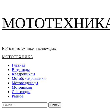
Перейти
МОТОТЕХНИК
к
содержимому
Всё о мототехнике и вездеходах
Основное
МОТОТЕХНИКА
меню
Главная
Вездеходы
Квадроциклы
Мотобуксировщики
Мотовездеходы
Мотоциклы
Снегоходы
Разное
Найти: