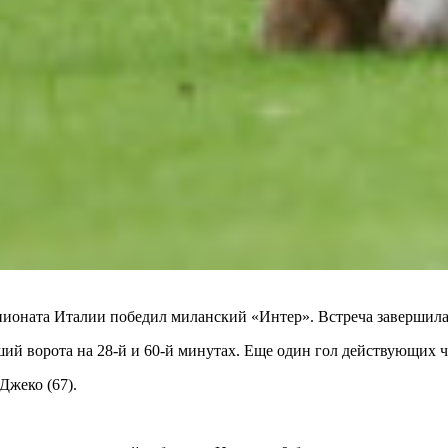
оната Италии победил миланский «Интер». Встреча завершилась
ший ворота на 28-й и 60-й минутах. Еще один гол действующих ч
Джеко (67).