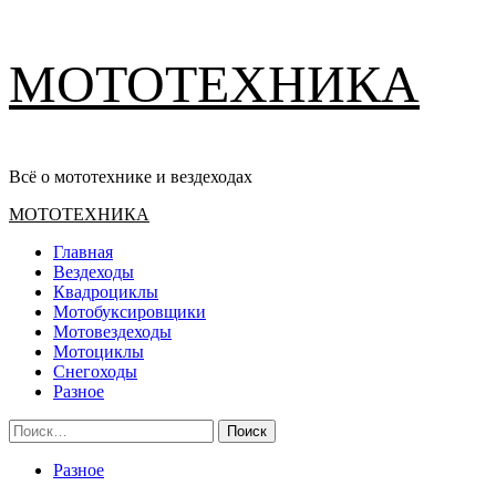
Перейти
МОТОТЕХНИКА
к
содержимому
Всё о мототехнике и вездеходах
Основное
МОТОТЕХНИКА
меню
Главная
Вездеходы
Квадроциклы
Мотобуксировщики
Мотовездеходы
Мотоциклы
Снегоходы
Разное
Найти:
Разное