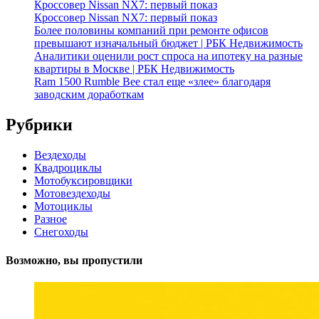
Кроссовер Nissan NX7: первый показ
Кроссовер Nissan NX7: первый показ
Более половины компаний при ремонте офисов
превышают изначальный бюджет | РБК Недвижимость
Аналитики оценили рост спроса на ипотеку на разные
квартиры в Москве | РБК Недвижимость
Ram 1500 Rumble Bee стал еще «злее» благодаря
заводским доработкам
Рубрики
Вездеходы
Квадроциклы
Мотобуксировщики
Мотовездеходы
Мотоциклы
Разное
Снегоходы
Возможно, вы пропустили