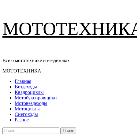
Перейти
МОТОТЕХНИК
к
содержимому
Всё о мототехнике и вездеходах
Основное
МОТОТЕХНИКА
меню
Главная
Вездеходы
Квадроциклы
Мотобуксировщики
Мотовездеходы
Мотоциклы
Снегоходы
Разное
Найти: