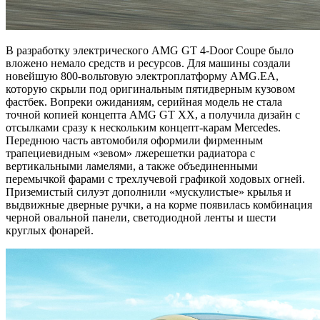
В разработку электрического AMG GT 4-Door Coupe было
вложено немало средств и ресурсов. Для машины создали
новейшую 800-вольтовую электроплатформу AMG.EA,
которую скрыли под оригинальным пятидверным кузовом
фастбек. Вопреки ожиданиям, серийная модель не стала
точной копией концепта AMG GT XX, а получила дизайн с
отсылками сразу к нескольким концепт-карам Mercedes.
Переднюю часть автомобиля оформили фирменным
трапециевидным «зевом» лжерешетки радиатора с
вертикальными ламелями, а также объединенными
перемычкой фарами с трехлучевой графикой ходовых огней.
Приземистый силуэт дополнили «мускулистые» крылья и
выдвижные дверные ручки, а на корме появилась комбинация
черной овальной панели, светодиодной ленты и шести
круглых фонарей.