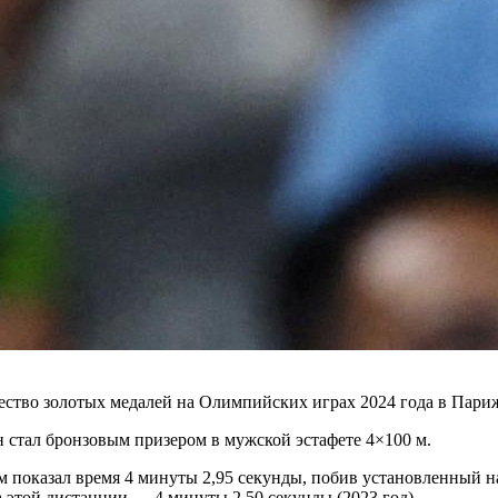
ство золотых медалей на Олимпийских играх 2024 года в Пари
н стал бронзовым призером в мужской эстафете 4×100 м.
 показал время 4 минуты 2,95 секунды, побив установленный н
 этой дистанции — 4 минуты 2,50 секунды (2023 год).