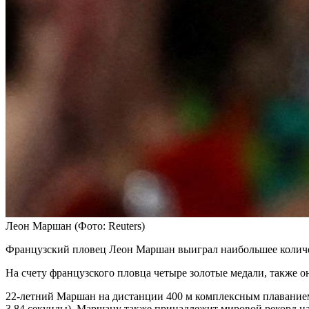
Леон Маршан
(Фото: Reuters)
Французский пловец Леон Маршан выиграл наибольшее количе
На счету французского пловца четыре золотые медали, также о
22-летний Маршан на дистанции 400 м комплексным плаванием
3,84 секунды). Маршану также принадлежит мировой рекорд на