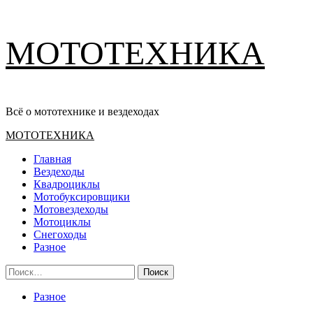
Перейти
МОТОТЕХНИКА
к
содержимому
Всё о мототехнике и вездеходах
Основное
МОТОТЕХНИКА
меню
Главная
Вездеходы
Квадроциклы
Мотобуксировщики
Мотовездеходы
Мотоциклы
Снегоходы
Разное
Найти:
Разное