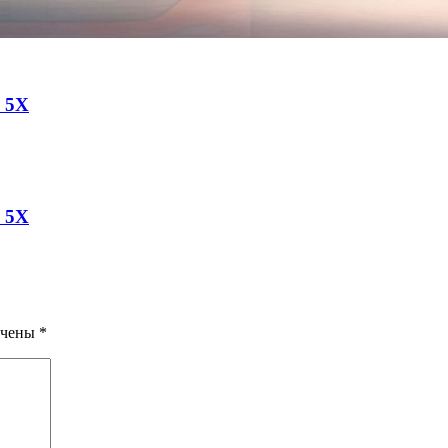
a 5X
a 5X
ечены
*