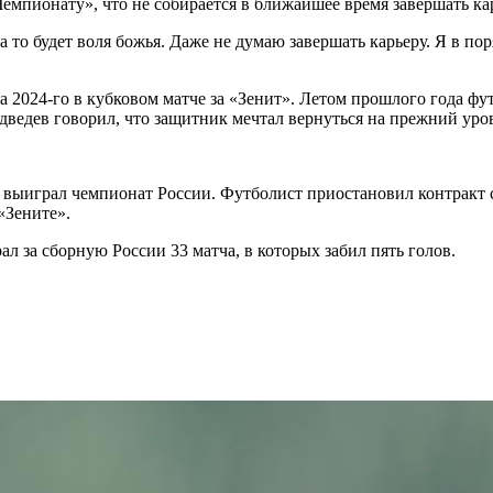
пионату», что не собирается в ближайшее время завершать кар
а то будет воля божья. Даже не думаю завершать карьеру. Я в по
та 2024-го в кубковом матче за «Зенит». Летом прошлого года ф
ведев говорил, что защитник мечтал вернуться на прежний уров
 выиграл чемпионат России. Футболист приостановил контракт с
«Зените».
л за сборную России 33 матча, в которых забил пять голов.