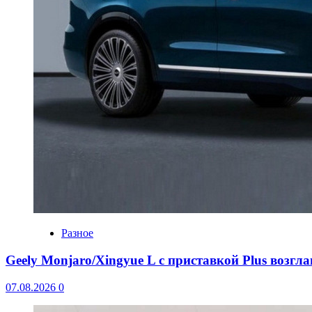
Разное
Geely Monjaro/Xingyue L с приставкой Plus возгл
07.08.2026
0