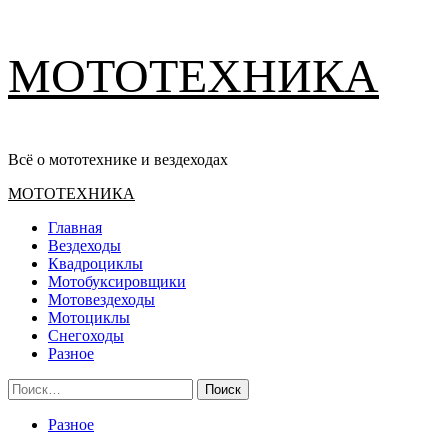
Перейти
МОТОТЕХНИКА
к
содержимому
Всё о мототехнике и вездеходах
Основное
МОТОТЕХНИКА
меню
Главная
Вездеходы
Квадроциклы
Мотобуксировщики
Мотовездеходы
Мотоциклы
Снегоходы
Разное
Найти:
Разное