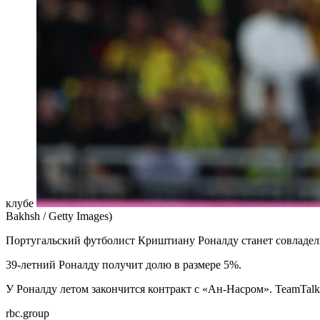
клубе
Bakhsh / Getty Images)
Португальский футболист Криштиану Роналду станет совладель
39-летний Роналду получит долю в размере 5%.
У Роналду летом закончится контракт с «Ан-Насром». TeamTalk 
rbc.group