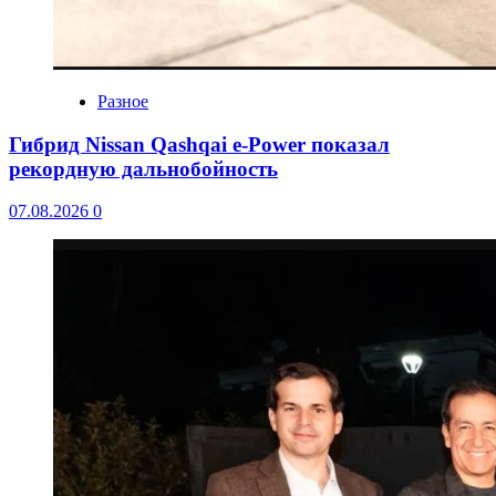
Разное
Гибрид Nissan Qashqai e-Power показал
рекордную дальнобойность
07.08.2026
0