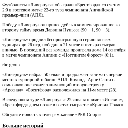
Футболисты «Ливерпуля» обыграли «Брентфорд» со счетом
2:0 в гостевом матче 22-го тура чемпионата Английской
премьер-лиги (АПЛ).
Победу «Ливерпулю» принес дубль в компенсированное ко
второму тайму время Дарвина Нуньеса (90 + 1, 90 + 3).
«Ливерпуль» продлил беспроигрышную серию во всех
турнирах до 26 игр, победив в 21 матче и пять раз сыграв
вничью. В последний раз команда проиграла дома 14 сентября
в матче чемпионата Англии с «Ноттингем Форест» (0:1).
rbc.group
«Ливерпуль» набрал 50 очков и продолжает занимать первое
место в турнирной таблице АПЛ. Команда Арне Слота на
семь очков опережает занимающий вторую строчку
«Арсенал». «Брентфорд» расположился на 11-м месте (28).
В следующем туре «Ливерпуль» 25 января примет «Ипсвич»,
«Брентфорд» днем позже в гостях сыграет с «Кристал Пэлас».
Обсудите новость в телеграм-канале «РБК Спорт».
Больше историй