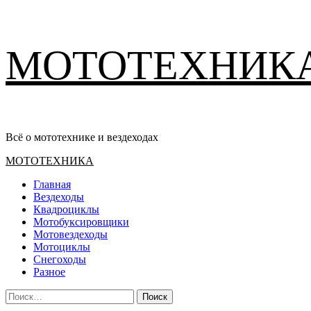
Перейти
МОТОТЕХНИК
к
содержимому
Всё о мототехнике и вездеходах
Основное
МОТОТЕХНИКА
меню
Главная
Вездеходы
Квадроциклы
Мотобуксировщики
Мотовездеходы
Мотоциклы
Снегоходы
Разное
Найти: