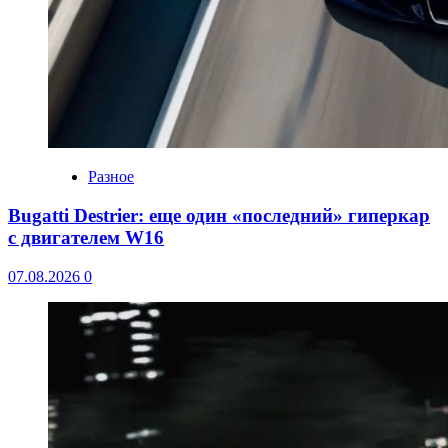
Разное
Bugatti Destrier: еще один «последний» гиперкар
с двигателем W16
07.08.2026
0