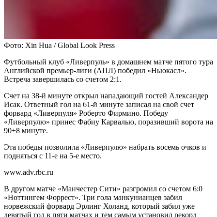
Фото: Xin Hua / Global Look Press
Футбольный клуб «Ливерпуль» в домашнем матче пятого тура
Английской премьер-лиги (АПЛ) победил «Ньюкасл».
Встреча завершилась со счетом 2:1.
Счет на 38-й минуте открыл нападающий гостей Александер
Исак. Ответный гол на 61-й минуте записал на свой счет
форвард «Ливерпуля» Роберто Фирмино. Победу
«Ливерпулю» принес Фабиу Карвалью, поразивший ворота на
90+8 минуте.
Эта победы позволила «Ливерпулю» набрать восемь очков и
подняться с 11-е на 5-е место.
www.adv.rbc.ru
В другом матче «Манчестер Сити» разгромил со счетом 6:0
«Ноттингем Форрест». Три гола манкунианцев забил
норвежский форвард Эрлинг Холанд, который забил уже
девятый гол в пяти матчах и тем самым установил рекорд