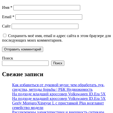
Имя
*
Email
*
Сайт
Сохранить моё имя, email и адрес сайта в этом браузере для
последующих моих комментариев.
Поиск
Поиск
Свежие записи
Как избавиться от луковой мухи: чем обработать лук,
средства, методы борьбы | РБК Недвижимость
На подходе младший кроссовер Volkswagen ID.Era 5X
На подходе младший кроссовер Volkswagen ID.Era 5X
Geely Monjaro/Xingyue L с приставкой Plus возглавит
семейство модели
Рассекречены характеристики и внешность ситикара