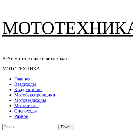
Перейти
МОТОТЕХНИК
к
содержимому
Всё о мототехнике и вездеходах
Основное
МОТОТЕХНИКА
меню
Главная
Вездеходы
Квадроциклы
Мотобуксировщики
Мотовездеходы
Мотоциклы
Снегоходы
Разное
Найти: