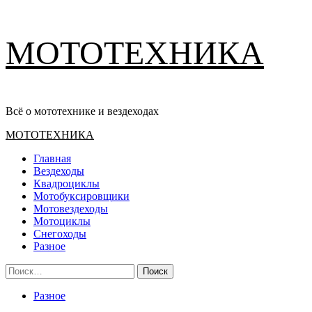
Перейти
МОТОТЕХНИКА
к
содержимому
Всё о мототехнике и вездеходах
Основное
МОТОТЕХНИКА
меню
Главная
Вездеходы
Квадроциклы
Мотобуксировщики
Мотовездеходы
Мотоциклы
Снегоходы
Разное
Найти:
Разное