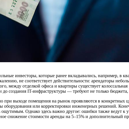
льные инвесторы, которые ранее вкладывались, например, в ква
сожалению, не соответствует действительности: арендаторы небо
того, между отделкой офиса и квартиры существует колоссальная
до создания IT-инфраструктуры — требуют не только бюджета, 
о при выходе помещения на рынок проявляются в конкретных циф
ены оборудования или корректировки инженерных решений. Коне
ль ощутимым. Однако здесь важно другое: ошибки также ведут к 
ьное снижение стоимости аренды на 5–15% и дополнительный пр