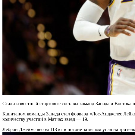
Стали известный стартовые составы команд Запада и Востока н
Капитаном команды Запада стал форвард «Лос-Анджелес Лейк
количеству участий в Матчах звезд — 19.
Леброн Джеймс весом 113 кг в погоне за мячом упал на зрител