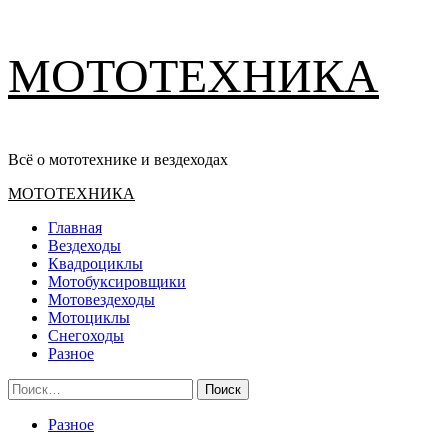
Перейти
МОТОТЕХНИКА
к
содержимому
Всё о мототехнике и вездеходах
Основное
МОТОТЕХНИКА
меню
Главная
Вездеходы
Квадроциклы
Мотобуксировщики
Мотовездеходы
Мотоциклы
Снегоходы
Разное
Найти:
Разное