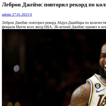
Леброн Джеймс повторил рекорд по коли
admin
27.01.2023
0
Леброн Джеймс повторил рекорд Абдул-Джаббара по количеств
февраля Матче всех звезд НБА. 38-летний Джеймс примет в нем