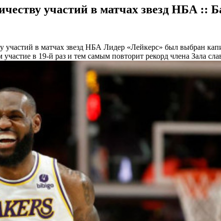
честву участий в матчах звезд НБА :: Б
у участий в матчах звезд НБА
Лидер «Лейкерс» был выбран кап
 участие в 19-й раз и тем самым повторит рекорд члена Зала с