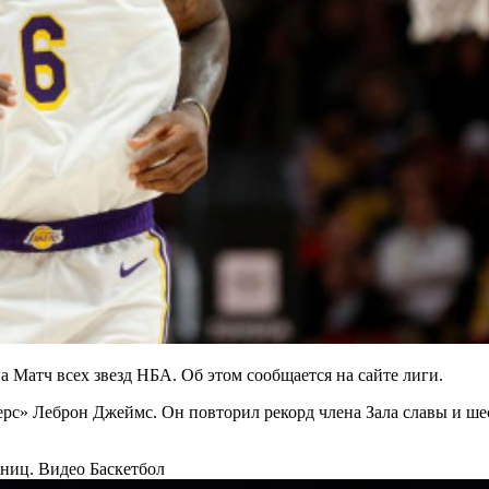
а Матч всех звезд НБА. Об этом сообщается на сайте лиги.
ерс» Леброн Джеймс. Он повторил рекорд члена Зала славы и ш
ьниц. Видео
Баскетбол