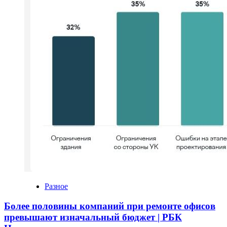
Разное
Более половины компаний при ремонте офисов
превышают изначальный бюджет | РБК