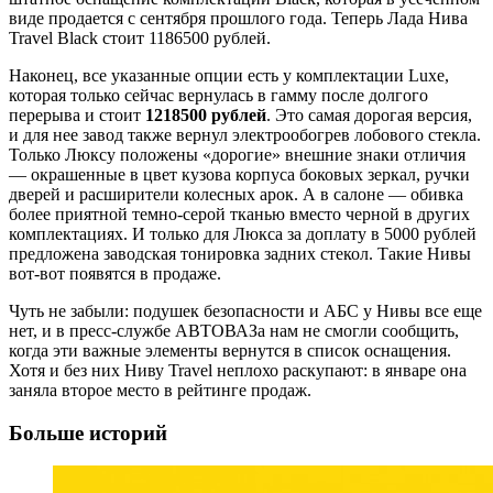
виде продается с сентября прошлого года. Теперь Лада Нива
Travel Black стоит 1186500 рублей.
Наконец, все указанные опции есть у комплектации Luxe,
которая только сейчас вернулась в гамму после долгого
перерыва и стоит
1218500 рублей
. Это самая дорогая версия,
и для нее завод также вернул электрообогрев лобового стекла.
Только Люксу положены «дорогие» внешние знаки отличия
— окрашенные в цвет кузова корпуса боковых зеркал, ручки
дверей и расширители колесных арок. А в салоне — обивка
более приятной темно-серой тканью вместо черной в других
комплектациях. И только для Люкса за доплату в 5000 рублей
предложена заводская тонировка задних стекол. Такие Нивы
вот-вот появятся в продаже.
Чуть не забыли: подушек безопасности и АБС у Нивы все еще
нет, и в пресс-службе АВТОВАЗа нам не смогли сообщить,
когда эти важные элементы вернутся в список оснащения.
Хотя и без них Ниву Travel неплохо раскупают: в январе она
заняла второе место в рейтинге продаж.
Больше историй