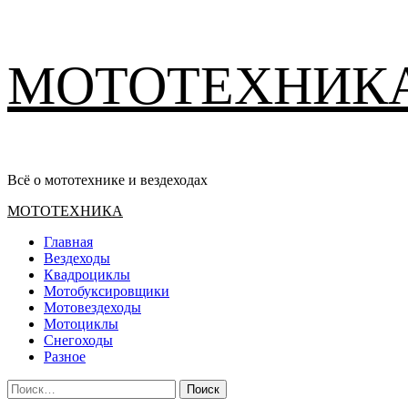
Перейти
МОТОТЕХНИК
к
содержимому
Всё о мототехнике и вездеходах
Основное
МОТОТЕХНИКА
меню
Главная
Вездеходы
Квадроциклы
Мотобуксировщики
Мотовездеходы
Мотоциклы
Снегоходы
Разное
Найти: