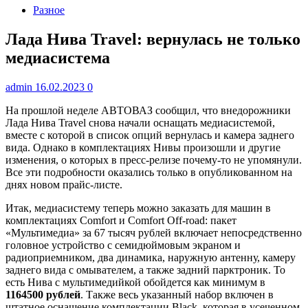
Разное
Лада Нива Travel: вернулась не только
медиасистема
admin
16.02.2023
0
На прошлой неделе АВТОВАЗ сообщил, что внедорожники
Лада Нива Travel снова начали оснащать медиасистемой,
вместе с которой в список опций вернулась и камера заднего
вида. Однако в комплектациях Нивы произошли и другие
изменения, о которых в пресс-релизе почему-то не упомянули.
Все эти подробности оказались только в опубликованном на
днях новом прайс-листе.
Итак, медиасистему теперь можно заказать для машин в
комплектациях Comfort и Comfort Off-road: пакет
«Мультимедиа» за 67 тысяч рублей включает непосредственно
головное устройство с семидюймовым экраном и
радиоприемником, два динамика, наружную антенну, камеру
заднего вида с омывателем, а также задний парктроник. То
есть Нива с мультимедийкой обойдется как минимум в
1164500 рублей
. Также весь указанный набор включен в
штатное оснащение комплектации Black, которая в усеченном