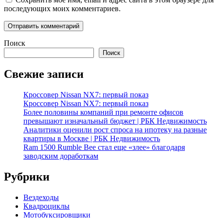
последующих моих комментариев.
Поиск
Поиск
Свежие записи
Кроссовер Nissan NX7: первый показ
Кроссовер Nissan NX7: первый показ
Более половины компаний при ремонте офисов
превышают изначальный бюджет | РБК Недвижимость
Аналитики оценили рост спроса на ипотеку на разные
квартиры в Москве | РБК Недвижимость
Ram 1500 Rumble Bee стал еще «злее» благодаря
заводским доработкам
Рубрики
Вездеходы
Квадроциклы
Мотобуксировщики