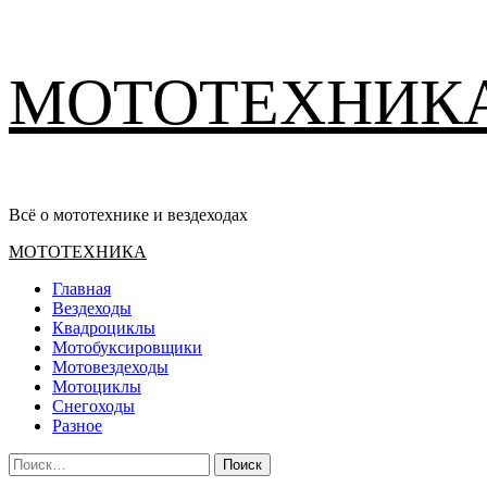
Перейти
МОТОТЕХНИК
к
содержимому
Всё о мототехнике и вездеходах
Основное
МОТОТЕХНИКА
меню
Главная
Вездеходы
Квадроциклы
Мотобуксировщики
Мотовездеходы
Мотоциклы
Снегоходы
Разное
Найти: