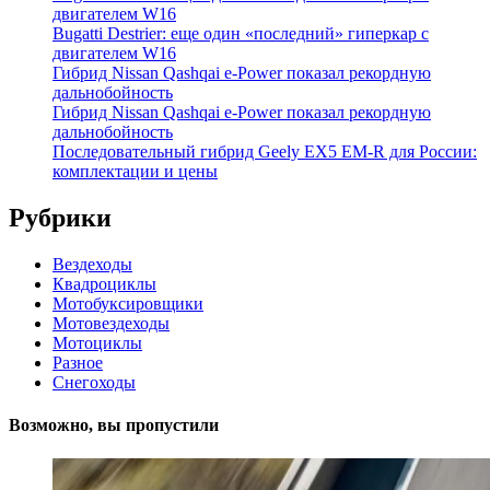
двигателем W16
Bugatti Destrier: еще один «последний» гиперкар с
двигателем W16
Гибрид Nissan Qashqai e-Power показал рекордную
дальнобойность
Гибрид Nissan Qashqai e-Power показал рекордную
дальнобойность
Последовательный гибрид Geely EX5 EM-R для России:
комплектации и цены
Рубрики
Вездеходы
Квадроциклы
Мотобуксировщики
Мотовездеходы
Мотоциклы
Разное
Снегоходы
Возможно, вы пропустили