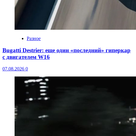
Разное
Bugatti Destrier: еще один «последний» гиперкар
с двигателем W16
07.08.2026
0