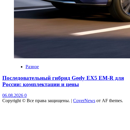
Разное
Последовательный гибрид Geely EX5 EM-R для
России: комплектации и цены
06.08.2026
0
Copyright © Все права защищены.
|
CoverNews
от AF themes.