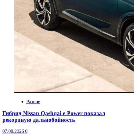
Разное
Гибрид Nissan Qashqai e-Power показал
рекордную дальнобойность
07.08.2026
0