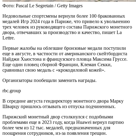
Фото: Pascal Le Segretain / Getty Images
Недовольные спортсмены вернули более 100 бракованных
медалей Игр 2024 года в Париже, что привело к увольнению
трех человек из руководящего состава Парижского монетного
двора, отвечавших за производство и качество, пишет La
Lettre.
Первые жалобы на облезшие бронзовые медали поступили
еще в августе, в частности от американского скейтбордиста
Найджи Хьюстона и французского пловца Максима Груссе.
Еще один пловец сборной Франции, Клеман Секки,
сравнивал свою медаль с «крокодиловой кожей».
Организаторы пообещали заменить награды.
rbc.group
В середине августа гендиректору монетного двора Марку
Шварцу пришлось отзывать из отпуска подчиненных.
Парижский монетный двор столкнулся с подобными
проблемами еще в 2023 году, когда Huawei вернул партию
более чем из 12 тыс. медалей, предназначенных для
поощрения сотрудников, из-за появления трещин.