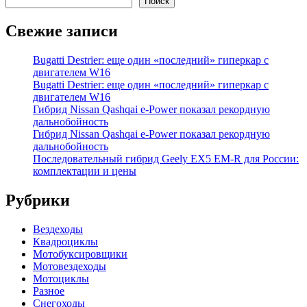
Поиск
Свежие записи
Bugatti Destrier: еще один «последний» гиперкар с
двигателем W16
Bugatti Destrier: еще один «последний» гиперкар с
двигателем W16
Гибрид Nissan Qashqai e-Power показал рекордную
дальнобойность
Гибрид Nissan Qashqai e-Power показал рекордную
дальнобойность
Последовательный гибрид Geely EX5 EM-R для России:
комплектации и цены
Рубрики
Вездеходы
Квадроциклы
Мотобуксировщики
Мотовездеходы
Мотоциклы
Разное
Снегоходы