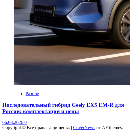
Разное
Последовательный гибрид Geely EX5 EM-R для
России: комплектации и цены
06.08.2026
0
Copyright © Все права защищены.
|
CoverNews
от AF themes.