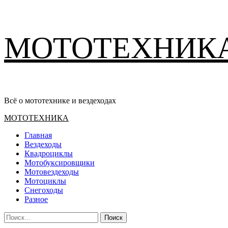
Перейти
МОТОТЕХНИК
к
содержимому
Всё о мототехнике и вездеходах
Основное
МОТОТЕХНИКА
меню
Главная
Вездеходы
Квадроциклы
Мотобуксировщики
Мотовездеходы
Мотоциклы
Снегоходы
Разное
Найти: