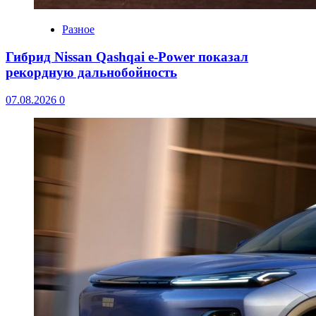
Разное
Гибрид Nissan Qashqai e-Power показал
рекордную дальнобойность
07.08.2026
0