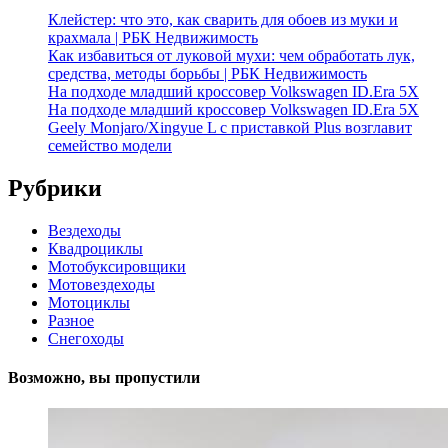
Клейстер: что это, как сварить для обоев из муки и
крахмала | РБК Недвижимость
Как избавиться от луковой мухи: чем обработать лук,
средства, методы борьбы | РБК Недвижимость
На подходе младший кроссовер Volkswagen ID.Era 5X
На подходе младший кроссовер Volkswagen ID.Era 5X
Geely Monjaro/Xingyue L с приставкой Plus возглавит
семейство модели
Рубрики
Вездеходы
Квадроциклы
Мотобуксировщики
Мотовездеходы
Мотоциклы
Разное
Снегоходы
Возможно, вы пропустили