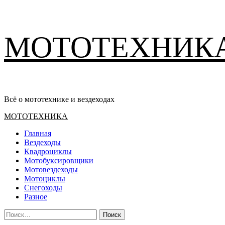
Перейти
МОТОТЕХНИК
к
содержимому
Всё о мототехнике и вездеходах
Основное
МОТОТЕХНИКА
меню
Главная
Вездеходы
Квадроциклы
Мотобуксировщики
Мотовездеходы
Мотоциклы
Снегоходы
Разное
Найти: