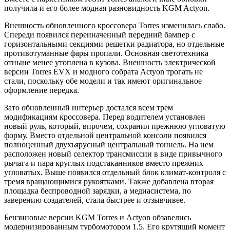
получила и его более модная разновидность KGM Actyon.
Внешность обновленного кроссовера Torres изменилась слабо.
Спереди появился переиначенный передний бампер с
горизонтальными секциями решетки радиатора, но отдельные
противотуманные фары пропали. Основная светотехника
отныне менее утоплена в кузова. Внешность электрической
версии Torres EVX и модного собрата Actyon трогать не
стали, поскольку обе модели и так имеют оригинальное
оформление передка.
Зато обновленный интерьер достался всем трем
модификациям кроссовера. Перед водителем установлен
новый руль, который, впрочем, сохранил прежнюю угловатую
форму. Вместо отдельной центральной консоли появился
полноценный двухъярусный центральный тоннель. На нем
расположен новый селектор трансмиссии в виде привычного
рычага и пара круглых подстаканников вместо прежних
угловатых. Выше появился отдельный блок климат-контроля с
тремя вращающимися рукоятками. Также добавлена вторая
площадка беспроводной зарядки, а медиасистема, по
заверению создателей, стала быстрее и отзывчивее.
Бензиновые версии KGM Torres и Actyon обзавелись
модернизированным турбомотором 1.5. Его крутящий момент