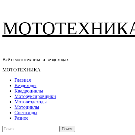
Перейти
МОТОТЕХНИК
к
содержимому
Всё о мототехнике и вездеходах
Основное
МОТОТЕХНИКА
меню
Главная
Вездеходы
Квадроциклы
Мотобуксировщики
Мотовездеходы
Мотоциклы
Снегоходы
Разное
Найти: