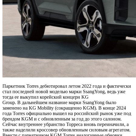
Паркетник Torres дебютировал летом 2022 года и фактически
стал последней новой моделью марки SsangYong, ведь уже
тогда ее выкупил корейский концерн KG
Group. В дальнейшем название марки SsangYong было
заменено на KG Mobility (сокращенно KGM). В конце 2024
года Torres официально вышел на российский рынок уже под
брендом KGM и с обновленным за год до этого салоном.
Сейчас внутреннее убранство Торреса вновь переиначили, а
также наделили кроссовер обновленным силовым агрегатом.
Вместе с паркетником KGM Torres аналогичные обновки