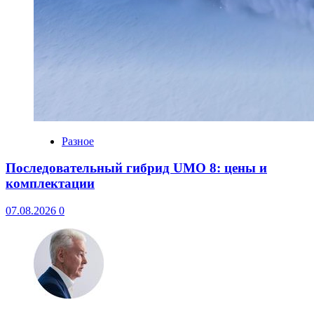
Разное
Последовательный гибрид UMO 8: цены и
комплектации
07.08.2026
0