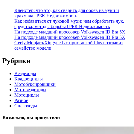
Клейстер: что это, как сварить для обоев из муки и
крахмала | РБК Недвижимость
Как избавиться от луковой мухи: чем обработать лук,
средства, методы борьбы | РБК Недвижимость
На подходе младший кроссовер Volkswagen ID.Era 5X
На подходе младший кроссовер Volkswagen ID.Era 5X
Geely Monjaro/Xingyue L с приставкой Plus возглавит
семейство модели
Рубрики
Вездеходы
Квадроциклы
Мотобуксировщики
Мотовездеходы
Мотоциклы
Разное
Снегоходы
Возможно, вы пропустили