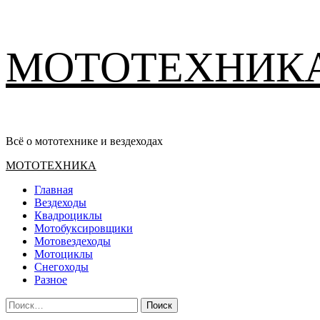
Перейти
МОТОТЕХНИК
к
содержимому
Всё о мототехнике и вездеходах
Основное
МОТОТЕХНИКА
меню
Главная
Вездеходы
Квадроциклы
Мотобуксировщики
Мотовездеходы
Мотоциклы
Снегоходы
Разное
Найти: