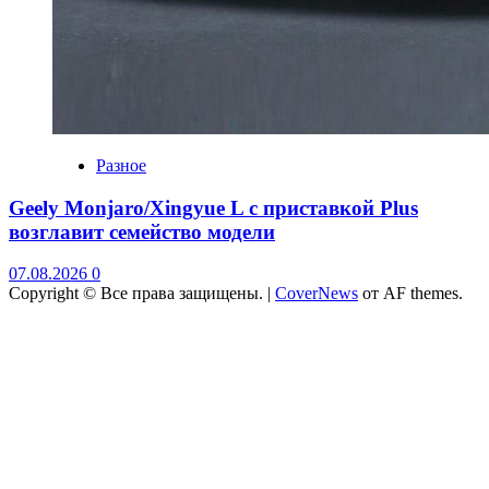
Разное
Geely Monjaro/Xingyue L с приставкой Plus
возглавит семейство модели
07.08.2026
0
Copyright © Все права защищены.
|
CoverNews
от AF themes.