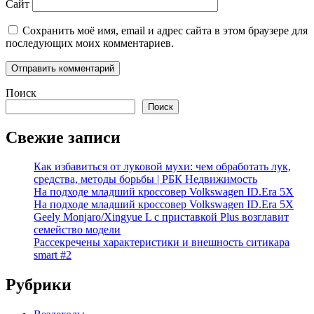
Сайт
Сохранить моё имя, email и адрес сайта в этом браузере для
последующих моих комментариев.
Поиск
Поиск
Свежие записи
Как избавиться от луковой мухи: чем обработать лук,
средства, методы борьбы | РБК Недвижимость
На подходе младший кроссовер Volkswagen ID.Era 5X
На подходе младший кроссовер Volkswagen ID.Era 5X
Geely Monjaro/Xingyue L с приставкой Plus возглавит
семейство модели
Рассекречены характеристики и внешность ситикара
smart #2
Рубрики