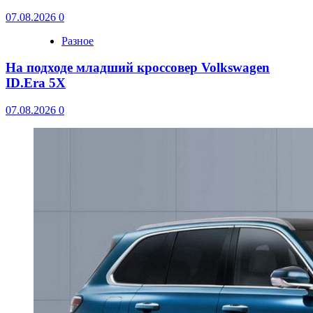
07.08.2026
0
Разное
На подходе младший кроссовер Volkswagen
ID.Era 5X
07.08.2026
0