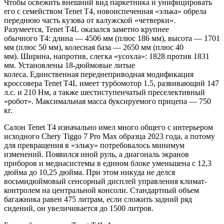
Чтобы освежить внешний вид паркетника и унифицировать
его с семейством Tenet T4, новоиспеченная «элька» обрела
переднюю часть кузова от калужской «четверки».
Разумеется, Tenet T4L оказался заметно крупнее
обычного T4: длина — 4506 мм (плюс 186 мм), высота — 1701
мм (плюс 50 мм), колесная база — 2650 мм (плюс 40
мм). Ширина, напротив, слегка «усохла»: 1828 против 1831
мм. Установлены 18-дюймовые литые
колеса. Единственная переднеприводная модификация
кроссовера Tenet T4L имеет турбомотор 1.5, развивающий 147
л.с. и 210 Нм, а также шестиступенчатый преселективный
«робот». Максимальная масса буксируемого прицепа — 750
кг.
Салон Tenet T4 изначально имел много общего с интерьером
исходного Chery Tiggo 7 Pro Max образца 2023 года, а потому
для превращения в «эльку» потребовалось минимум
изменений. Появился иной руль, а диагональ экранов
приборов и медиасистемы в едином блоке уменьшена с 12,3
дюйма до 10,25 дюйма. При этом никуда не делся
восьмидюймовый сенсорный дисплей управления климат-
контролем на центральной консоли. Стандартный объем
багажника равен 475 литрам, если сложить задний ряд
сидений, он увеличивается до 1500 литров.