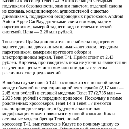
Базовый кроссовер Tenet T4L Актив оснащен четырьмя
подушками безопасности, зимним пакетом, отделкой салона
из кожзама, кондиционером, аудиосистемой с шестью
динамиками, поддержкой беспроводных протоколов Android
Auto и Apple CarPlay, датчиками света и дождя, задним
парктроником, камерой заднего вида и телематической
системой. Цена — 2,26 млн рублей.
Топ-версия Прайм дополнительно снабжена подогревом
заднего дивана, двухзонным климат-контролем, передним
парктроником, камерами кругового обзора и
электроприводом зеркал. Tenet T4L Прайм стоит от 2,43
рублей. Впрочем, производитель пока не уточнил являются ли
озвученные цены «чистыми» или они даны с учетом
различных спецпредложений.
В любом случае новый T4L расположится в ценовой вилке
между обычной переднеприводной «четверкой» (2,17 млн —
2,45 млн рублей) и старшей моделью Tenet T7 (2,735 млн —
2,935 млн рублей) с передним приводом. Поскольку в гамме
родственных кроссоверов Tenet T4 и Tenet T7 имеются
полноприводные версии, в будущем аналогичная
модификация может появиться и у новой «эльки». Как и
остальные модели бренда Tenet, новый
кроссовер T4L выпускается в Калуге по полному циклу со