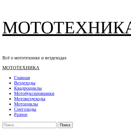
Перейти
МОТОТЕХНИК
к
содержимому
Всё о мототехнике и вездеходах
Основное
МОТОТЕХНИКА
меню
Главная
Вездеходы
Квадроциклы
Мотобуксировщики
Мотовездеходы
Мотоциклы
Снегоходы
Разное
Найти: