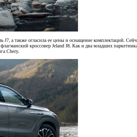
ль J7, а также огласила ее цены и оснащение комплектаций. Се
флагманский кроссовер Jeland J8. Как и два младших паркетника,
га Chery.