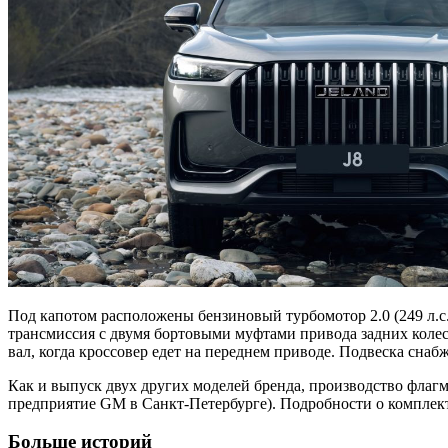
Под капотом расположены бензиновый турбомотор 2.0 (249 л.с.,
трансмиссия с двумя бортовыми муфтами привода задних коле
вал, когда кроссовер едет на переднем приводе. Подвеска сн
Как и выпуск двух других моделей бренда, производство флагм
предприятие GM в Санкт-Петербурге). Подробности о комплект
Больше историй