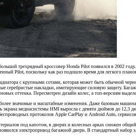
льшой трехрядный кроссовер Honda Pilot появился в 2002 году.
нный Pilot, поскольку как раз подошло время для легкого плано
диатора с крупными сотами, которая может быть обычной черно
ные серебристые накладки, имитирующие силовую защиту. Баг
 новых оттенка. Пересмотрен дизайн колес, а топ-версиям выдел
 более значимые и масштабные изменения. Даже базовым машин
ь экрана медиасистемы HMI выросла с девяти дюймов до 12,3 д
проводных протоколов Apple CarPlay и Android Auto, сервисов G
ериалов под капотом, в дверях и колесных арках снижен общий 
появился электропривод багажной двери. В стандартный набор 