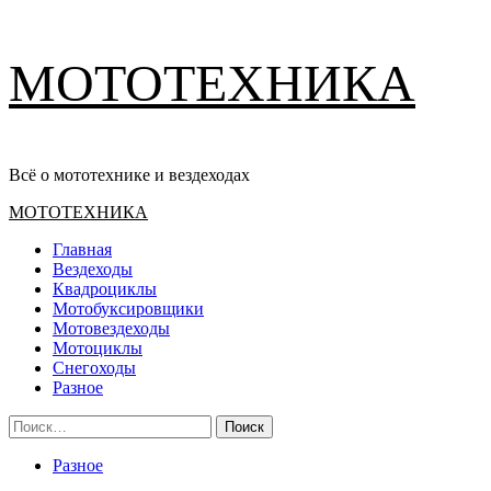
Перейти
МОТОТЕХНИКА
к
содержимому
Всё о мототехнике и вездеходах
Основное
МОТОТЕХНИКА
меню
Главная
Вездеходы
Квадроциклы
Мотобуксировщики
Мотовездеходы
Мотоциклы
Снегоходы
Разное
Найти:
Разное