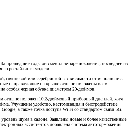
 За прошедшие годы он сменил четыре поколения, последнее из
вого рестайлинга модели.
й, глянцевой или серебристой в зависимости от исполнения.
ажные направляющие на крыше отныне положены всем
ена особая черная обувка диаметром 20-дюймов.
ам отныне положен 10,2-дюймовый приборный дисплей, хотя
юйма. Улучшены удобство, кастомизация и быстродействие
oogle, а также точка доступа Wi-Fi со стандартом связи 5G.
уровень шума в салоне. Заявлены новые и более качественные
электронных ассистентов добавлена система автоторможения