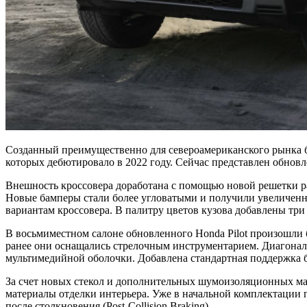
Созданный преимущественно для североамериканского рынка бо
которых дебютировало в 2022 году. Сейчас представлен обновле
Внешность кроссовера доработана с помощью новой решетки ра
Новые бамперы стали более угловатыми и получили увеличен
вариантам кроссовера. В палитру цветов кузова добавлены три
В восьмиместном салоне обновленного Honda Pilot произошли
ранее они оснащались стрелочным инструментарием. Диагонал
мультимедийной оболочки. Добавлена стандартная поддержка бес
За счет новых стекол и дополнительных шумоизоляционных мат
материалы отделки интерьера. Уже в начальной комплектации 
после столкновения (Post-Collision Braking).