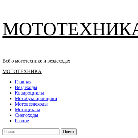
Перейти
МОТОТЕХНИК
к
содержимому
Всё о мототехнике и вездеходах
Основное
МОТОТЕХНИКА
меню
Главная
Вездеходы
Квадроциклы
Мотобуксировщики
Мотовездеходы
Мотоциклы
Снегоходы
Разное
Найти: