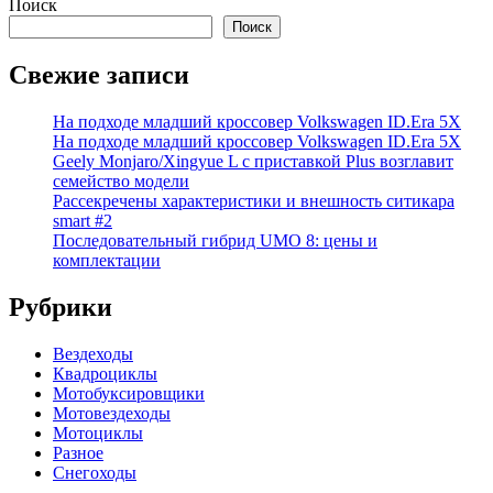
Поиск
Поиск
Свежие записи
На подходе младший кроссовер Volkswagen ID.Era 5X
На подходе младший кроссовер Volkswagen ID.Era 5X
Geely Monjaro/Xingyue L с приставкой Plus возглавит
семейство модели
Рассекречены характеристики и внешность ситикара
smart #2
Последовательный гибрид UMO 8: цены и
комплектации
Рубрики
Вездеходы
Квадроциклы
Мотобуксировщики
Мотовездеходы
Мотоциклы
Разное
Снегоходы