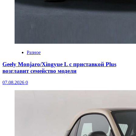
Разное
Geely Monjaro/Xingyue L с приставкой Plus
возглавит семейство модели
07.08.2026
0