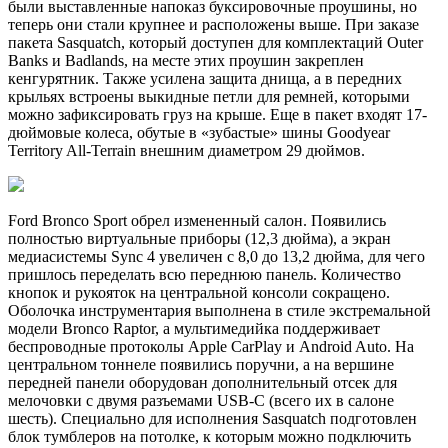
были выставленные напоказ буксировочные проушины, но
теперь они стали крупнее и расположены выше. При заказе
пакета Sasquatch, который доступен для комплектаций Outer
Banks и Badlands, на месте этих проушин закреплен
кенгурятник. Также усилена защита днища, а в передних
крыльях встроены выкидные петли для ремней, которыми
можно зафиксировать груз на крыше. Еще в пакет входят 17-
дюймовые колеса, обутые в «зубастые» шины Goodyear
Territory All-Terrain внешним диаметром 29 дюймов.
Ford Bronco Sport обрел измененный салон. Появились
полностью виртуальные приборы (12,3 дюйма), а экран
медиасистемы Sync 4 увеличен с 8,0 до 13,2 дюйма, для чего
пришлось переделать всю переднюю панель. Количество
кнопок и рукояток на центральной консоли сокращено.
Оболочка инструментария выполнена в стиле экстремальной
модели Bronco Raptor, а мультимедийка поддерживает
беспроводные протоколы Apple CarPlay и Android Auto. На
центральном тоннеле появились поручни, а на вершине
передней панели оборудован дополнительный отсек для
мелочовки с двумя разъемами USB-C (всего их в салоне
шесть). Специально для исполнения Sasquatch подготовлен
блок тумблеров на потолке, к которым можно подключить