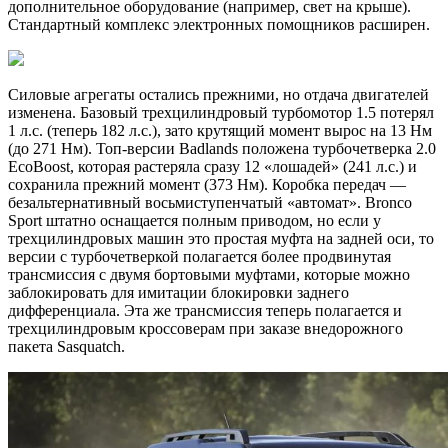
дополнительное оборудование (например, свет на крыше).
Стандартный комплекс электронных помощников расширен.
Силовые агрегаты остались прежними, но отдача двигателей
изменена. Базовый трехцилиндровый турбомотор 1.5 потерял
1 л.с. (теперь 182 л.с.), зато крутящий момент вырос на 13 Нм
(до 271 Нм). Топ-версии Badlands положена турбочетверка 2.0
EcoBoost, которая растеряла сразу 12 «лошадей» (241 л.с.) и
сохранила прежний момент (373 Нм). Коробка передач —
безальтернативный восьмиступенчатый «автомат». Bronco
Sport штатно оснащается полным приводом, но если у
трехцилиндровых машин это простая муфта на задней оси, то
версии с турбочетверкой полагается более продвинутая
трансмиссия с двумя бортовыми муфтами, которые можно
заблокировать для имитации блокировки заднего
дифференциала. Эта же трансмиссия теперь полагается и
трехцилиндровым кроссоверам при заказе внедорожного
пакета Sasquatch.