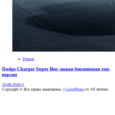
Разное
Dodge Charger Super Bee: новая бензиновая топ-
версия
10.08.2026
0
Copyright © Все права защищены.
|
CoverNews
от AF themes.