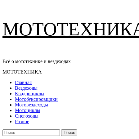
Перейти
МОТОТЕХНИК
к
содержимому
Всё о мототехнике и вездеходах
Основное
МОТОТЕХНИКА
меню
Главная
Вездеходы
Квадроциклы
Мотобуксировщики
Мотовездеходы
Мотоциклы
Снегоходы
Разное
Найти: