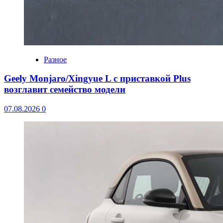
Разное
Geely Monjaro/Xingyue L с приставкой Plus
возглавит семейство модели
07.08.2026
0