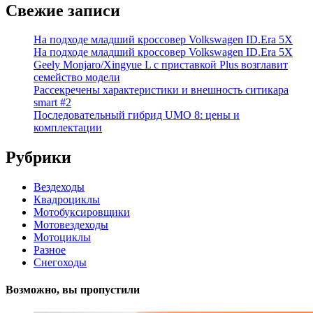
Свежие записи
На подходе младший кроссовер Volkswagen ID.Era 5X
На подходе младший кроссовер Volkswagen ID.Era 5X
Geely Monjaro/Xingyue L с приставкой Plus возглавит
семейство модели
Рассекречены характеристики и внешность ситикара
smart #2
Последовательный гибрид UMO 8: цены и
комплектации
Рубрики
Вездеходы
Квадроциклы
Мотобуксировщики
Мотовездеходы
Мотоциклы
Разное
Снегоходы
Возможно, вы пропустили