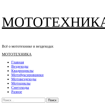
Перейти
МОТОТЕХНИК
к
содержимому
Всё о мототехнике и вездеходах
Основное
МОТОТЕХНИКА
меню
Главная
Вездеходы
Квадроциклы
Мотобуксировщики
Мотовездеходы
Мотоциклы
Снегоходы
Разное
Найти: