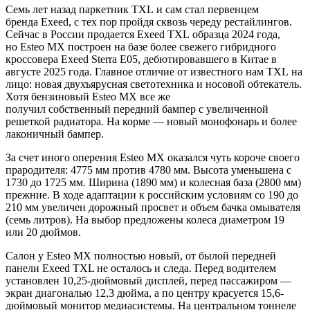
Семь лет назад паркетник TXL и сам стал первенцем
бренда Exeed, с тех пор пройдя сквозь череду рестайлингов.
Сейчас в России продается Exeed TXL образца 2024 года,
но Esteo MX построен на базе более свежего гибридного
кроссовера Exeed Sterra E05, дебютировавшего в Китае в
августе 2025 года. Главное отличие от известного нам TXL на
лицо: новая двухъярусная светотехника и носовой обтекатель.
Хотя бензиновый Esteo MX все же
получил собственный передний бампер с увеличенной
решеткой радиатора. На корме — новый монофонарь и более
лаконичный бампер.
За счет иного оперения Esteo MX оказался чуть короче своего
прародителя: 4775 мм против 4780 мм. Высота уменьшена с
1730 до 1725 мм. Ширина (1890 мм) и колесная база (2800 мм)
прежние. В ходе адаптации к российским условиям со 190 до
210 мм увеличен дорожный просвет и объем бачка омывателя
(семь литров). На выбор предложены колеса диаметром 19
или 20 дюймов.
Салон у Esteo MX полностью новый, от былой передней
панели Exeed TXL не осталось и следа. Перед водителем
установлен 10,25-дюймовый дисплей, перед пассажиром —
экран диагональю 12,3 дюйма, а по центру красуется 15,6-
дюймовый монитор медиасистемы. На центральном тоннеле