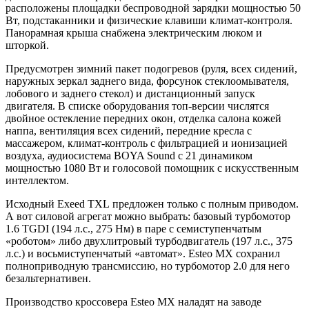
расположены площадки беспроводной зарядки мощностью 50
Вт, подстаканники и физические клавиши климат-контроля.
Панорамная крыша снабжена электрическим люком и
шторкой.
Предусмотрен зимний пакет подогревов (руля, всех сидений,
наружных зеркал заднего вида, форсунок стеклоомывателя,
лобового и заднего стекол) и дистанционный запуск
двигателя. В списке оборудования топ-версии числятся
двойное остекление передних окон, отделка салона кожей
наппа, вентиляция всех сидений, передние кресла с
массажером, климат-контроль с фильтрацией и ионизацией
воздуха, аудиосистема BOYA Sound с 21 динамиком
мощностью 1080 Вт и голосовой помощник с искусственным
интеллектом.
Исходный Exeed TXL предложен только с полным приводом.
А вот силовой агрегат можно выбрать: базовый турбомотор
1.6 TGDI (194 л.с., 275 Нм) в паре с семиступенчатым
«роботом» либо двухлитровый турбодвигатель (197 л.с., 375
л.с.) и восьмиступенчатый «автомат». Esteo MX сохранил
полноприводную трансмиссию, но турбомотор 2.0 для него
безальтернативен.
Производство кроссовера Esteo MX наладят на заводе