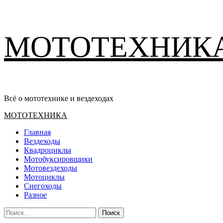
Перейти
МОТОТЕХНИК
к
содержимому
Всё о мототехнике и вездеходах
Основное
МОТОТЕХНИКА
меню
Главная
Вездеходы
Квадроциклы
Мотобуксировщики
Мотовездеходы
Мотоциклы
Снегоходы
Разное
Найти: