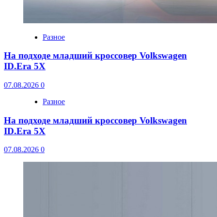
Разное
На подходе младший кроссовер Volkswagen
ID.Era 5X
07.08.2026
0
Разное
На подходе младший кроссовер Volkswagen
ID.Era 5X
07.08.2026
0