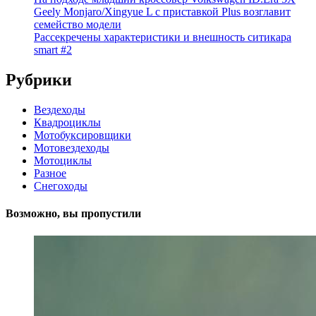
Geely Monjaro/Xingyue L с приставкой Plus возглавит
семейство модели
Рассекречены характеристики и внешность ситикара
smart #2
Рубрики
Вездеходы
Квадроциклы
Мотобуксировщики
Мотовездеходы
Мотоциклы
Разное
Снегоходы
Возможно, вы пропустили