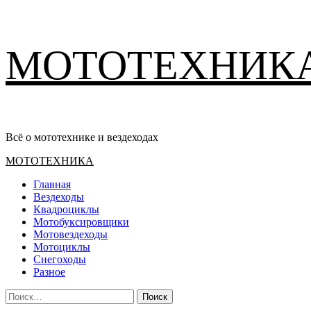
Перейти
МОТОТЕХНИК
к
содержимому
Всё о мототехнике и вездеходах
Основное
МОТОТЕХНИКА
меню
Главная
Вездеходы
Квадроциклы
Мотобуксировщики
Мотовездеходы
Мотоциклы
Снегоходы
Разное
Найти: