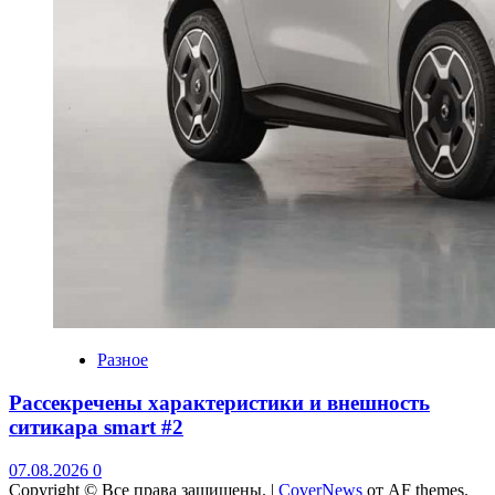
Разное
Рассекречены характеристики и внешность
ситикара smart #2
07.08.2026
0
Copyright © Все права защищены.
|
CoverNews
от AF themes.