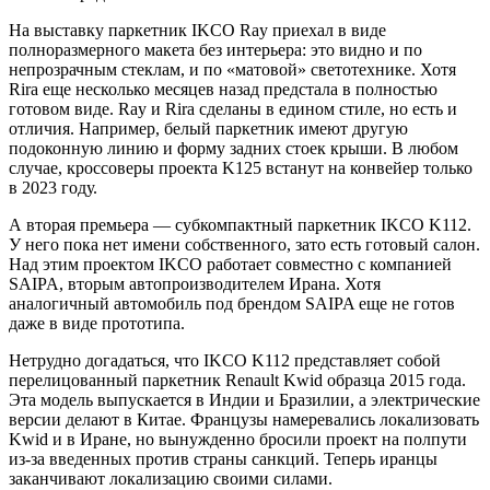
На выставку паркетник IKCO Ray приехал в виде
полноразмерного макета без интерьера: это видно и по
непрозрачным стеклам, и по «матовой» светотехнике. Хотя
Rira еще несколько месяцев назад предстала в полностью
готовом виде. Ray и Rira сделаны в едином стиле, но есть и
отличия. Например, белый паркетник имеют другую
подоконную линию и форму задних стоек крыши. В любом
случае, кроссоверы проекта K125 встанут на конвейер только
в 2023 году.
А вторая премьера — субкомпактный паркетник IKCO K112.
У него пока нет имени собственного, зато есть готовый салон.
Над этим проектом IKCO работает совместно с компанией
SAIPA, вторым автопроизводителем Ирана. Хотя
аналогичный автомобиль под брендом SAIPA еще не готов
даже в виде прототипа.
Нетрудно догадаться, что IKCO K112 представляет собой
перелицованный паркетник Renault Kwid образца 2015 года.
Эта модель выпускается в Индии и Бразилии, а электрические
версии делают в Китае. Французы намеревались локализовать
Kwid и в Иране, но вынужденно бросили проект на полпути
из-за введенных против страны санкций. Теперь иранцы
заканчивают локализацию своими силами.