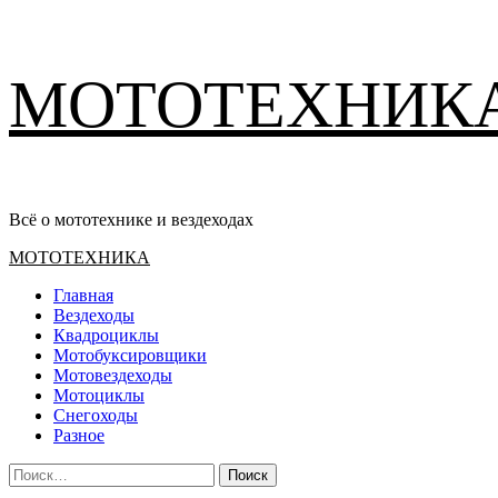
Перейти
МОТОТЕХНИК
к
содержимому
Всё о мототехнике и вездеходах
Основное
МОТОТЕХНИКА
меню
Главная
Вездеходы
Квадроциклы
Мотобуксировщики
Мотовездеходы
Мотоциклы
Снегоходы
Разное
Найти: