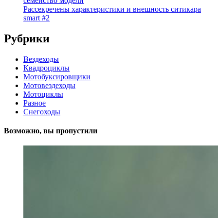
семейство модели
Рассекречены характеристики и внешность ситикара
smart #2
Рубрики
Вездеходы
Квадроциклы
Мотобуксировщики
Мотовездеходы
Мотоциклы
Разное
Снегоходы
Возможно, вы пропустили