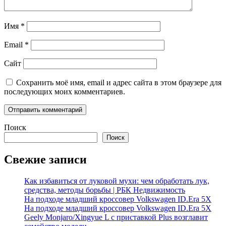
Имя
*
Email
*
Сайт
Сохранить моё имя, email и адрес сайта в этом браузере для
последующих моих комментариев.
Поиск
Поиск
Свежие записи
Как избавиться от луковой мухи: чем обработать лук,
средства, методы борьбы | РБК Недвижимость
На подходе младший кроссовер Volkswagen ID.Era 5X
На подходе младший кроссовер Volkswagen ID.Era 5X
Geely Monjaro/Xingyue L с приставкой Plus возглавит